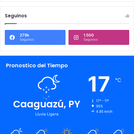
Seguinos
279k
1.500
Seguinos
Seguinos
Pronostico del Tiempo
17
℃
Caaguazú, PY
17º - 11º
95%
4.85 km/h
Lluvia Ligera