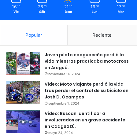
16
26
21
19
17
℃
℃
℃
℃
℃
Vie
Sáb
Dom
Lun
Mar
Popular
Reciente
Joven piloto caaguaceño perdió la
vida mientras practicaba motocross
en Areguá.
noviembre 14, 2024
Video: Moto viajante perdió la vida
tras perder el control de su biciclo en
José D. Ocampos
septiembre 1, 2024
Video: Buscan identificar a
involucrados en un grave accidente
en Caaguazú.
mayo 24, 2024