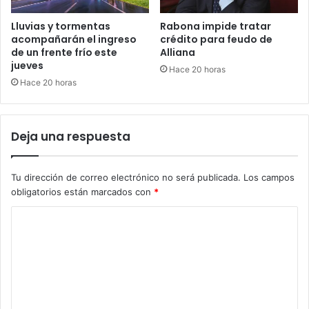
Lluvias y tormentas
Rabona impide tratar
acompañarán el ingreso
crédito para feudo de
de un frente frío este
Alliana
jueves
Hace 20 horas
Hace 20 horas
Deja una respuesta
Tu dirección de correo electrónico no será publicada.
Los campos
obligatorios están marcados con
*
C
o
m
e
n