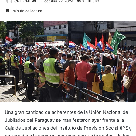
Send
CND CND
octubre 22, 2024
0
360
an
1 minuto de lectura
email
Una gran cantidad de adherentes de la Unión Nacional de
Jubilados del Paraguay se manifestaron ayer frente a la
Caja de Jubilaciones del Instituto de Previsión Social (IPS),
en repudio a la compra –por considerarla irregular– de los