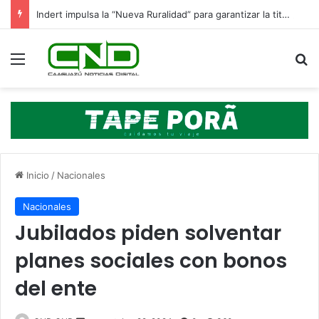
Indert impulsa la “Nueva Ruralidad” para garantizar la titulación de tierras a familias campesinas.
Menú
B
Inicio
/
Nacionales
Nacionales
Jubilados piden solventar
planes sociales con bonos
del ente