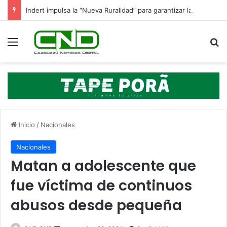
Indert impulsa la “Nueva Ruralidad” para garantizar la titulación de tierras a familias campesinas.
Menú
B
Inicio
/
Nacionales
Nacionales
Matan a adolescente que
fue víctima de continuos
abusos desde pequeña