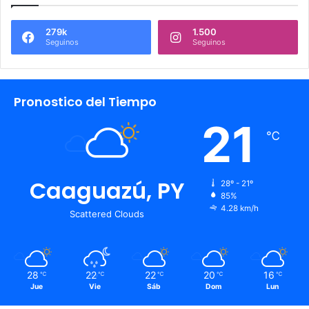
279k
1.500
Seguinos
Seguinos
Pronostico del Tiempo
21
℃
Caaguazú, PY
28º - 21º
85%
4.28 km/h
Scattered Clouds
28
22
22
20
16
℃
℃
℃
℃
℃
Jue
Vie
Sáb
Dom
Lun