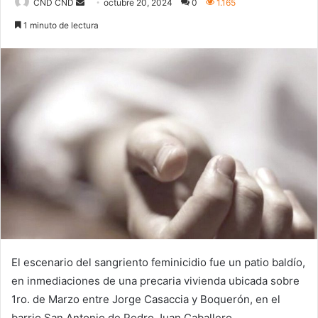
Send
CND CND
octubre 20, 2024
0
1.165
an
1 minuto de lectura
email
El escenario del sangriento feminicidio fue un patio baldío,
en inmediaciones de una precaria vivienda ubicada sobre
1ro. de Marzo entre Jorge Casaccia y Boquerón, en el
barrio San Antonio de Pedro Juan Caballero,