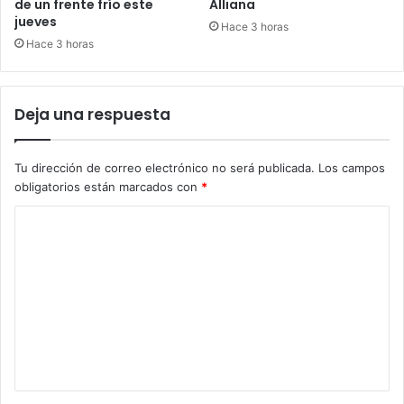
de un frente frío este
Alliana
jueves
Hace 3 horas
Hace 3 horas
Deja una respuesta
Tu dirección de correo electrónico no será publicada.
Los campos
obligatorios están marcados con
*
C
o
m
e
n
t
a