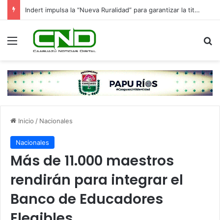
Indert impulsa la “Nueva Ruralidad” para garantizar la titulación de tierras a familias campesinas.
Menú
B
Inicio
/
Nacionales
Nacionales
Más de 11.000 maestros
rendirán para integrar el
Banco de Educadores
Elegibles