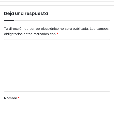
Deja una respuesta
Tu dirección de correo electrónico no será publicada.
Los campos
obligatorios están marcados con
*
C
o
m
e
n
t
a
r
Nombre
*
i
o