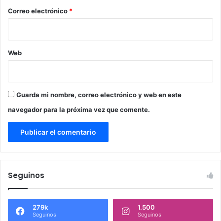
*
Correo electrónico
*
Web
Guarda mi nombre, correo electrónico y web en este
navegador para la próxima vez que comente.
Seguinos
279k
1.500
Seguinos
Seguinos