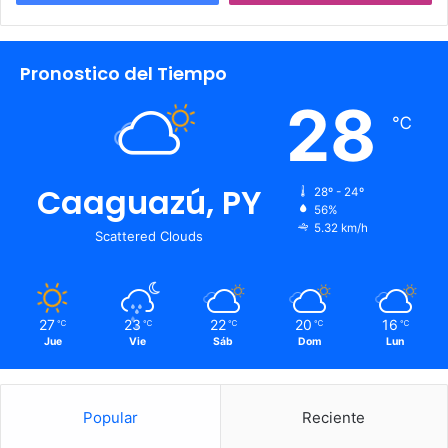
Pronostico del Tiempo
28
℃
Caaguazú, PY
28º - 24º
56%
5.32 km/h
Scattered Clouds
27
23
22
20
16
℃
℃
℃
℃
℃
Jue
Vie
Sáb
Dom
Lun
Popular
Reciente