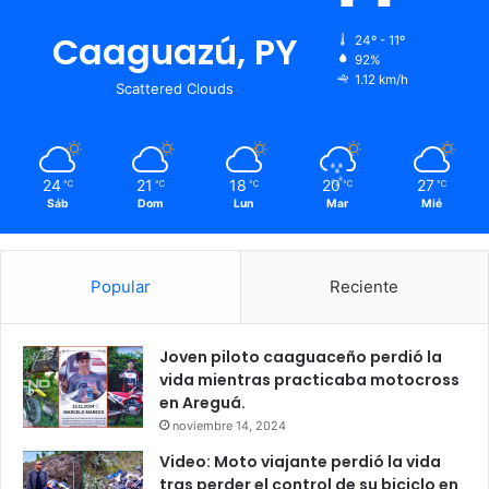
Caaguazú, PY
24º - 11º
92%
1.12 km/h
Scattered Clouds
24
21
18
20
27
℃
℃
℃
℃
℃
Sáb
Dom
Lun
Mar
Mié
Popular
Reciente
Joven piloto caaguaceño perdió la
vida mientras practicaba motocross
en Areguá.
noviembre 14, 2024
Video: Moto viajante perdió la vida
tras perder el control de su biciclo en