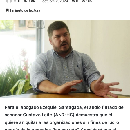
Send
CND CND
octubre 2, 2024
0
165
an
1 minuto de lectura
email
Para el abogado Ezequiel Santagada, el audio filtrado del
senador Gustavo Leite (ANR-HC) demuestra que él
quiere aniquilar a las organizaciones sin fines de lucro
por vía de la conocida “ley garrote”. Consideró que el