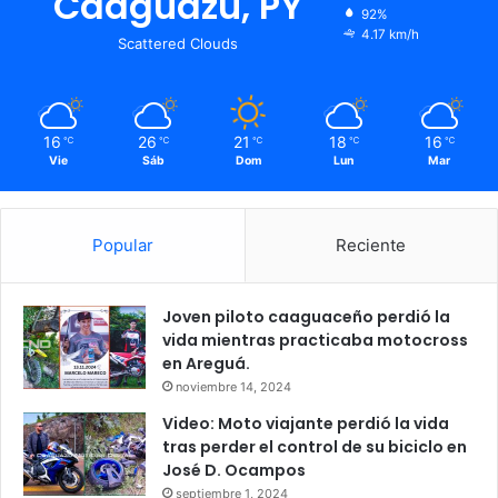
Caaguazú, PY
92%
4.17 km/h
Scattered Clouds
16
26
21
18
16
℃
℃
℃
℃
℃
Vie
Sáb
Dom
Lun
Mar
Popular
Reciente
Joven piloto caaguaceño perdió la
vida mientras practicaba motocross
en Areguá.
noviembre 14, 2024
Video: Moto viajante perdió la vida
tras perder el control de su biciclo en
José D. Ocampos
septiembre 1, 2024