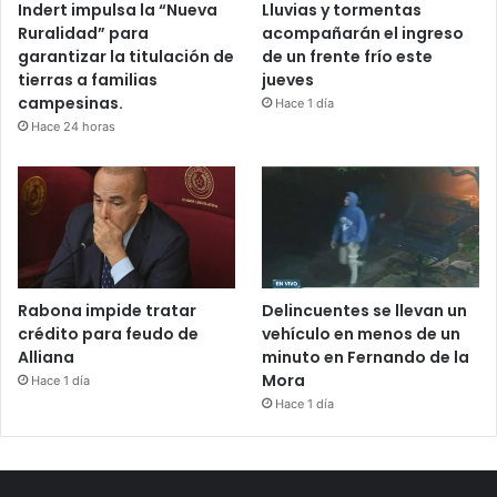
Indert impulsa la “Nueva
Lluvias y tormentas
Ruralidad” para
acompañarán el ingreso
garantizar la titulación de
de un frente frío este
tierras a familias
jueves
campesinas.
Hace 1 día
Hace 24 horas
Rabona impide tratar
Delincuentes se llevan un
crédito para feudo de
vehículo en menos de un
Alliana
minuto en Fernando de la
Mora
Hace 1 día
Hace 1 día