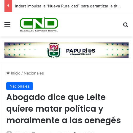
Indert impulsa la “Nueva Ruralidad” para garantizar la titulación de tierras a familias campesinas.
Menú
B
Inicio
/
Nacionales
Nacionales
Abogado dice que Leite
quiere matar política y
moralmente a las oenegés