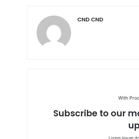
CND CND
With Pro
Subscribe to our ma
up
Lorem ipsum dol