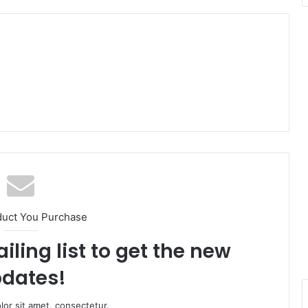
duct You Purchase
iling list to get the new
dates!
or sit amet, consectetur.