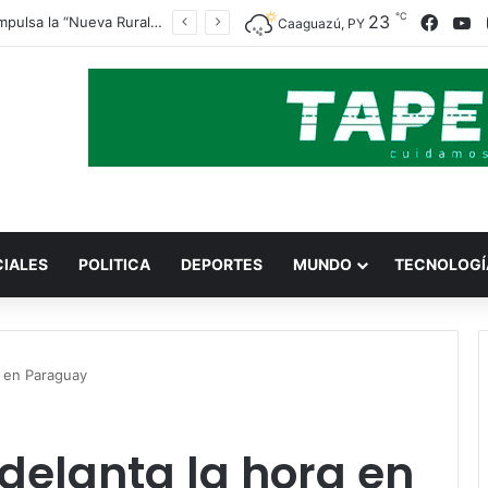
℃
Faceb
Y
23
Indert impulsa la “Nueva Ruralidad” para garantizar la titulación de tierras a familias campesinas.
Caaguazú, PY
CIALES
POLITICA
DEPORTES
MUNDO
TECNOLOGÍ
a en Paraguay
delanta la hora en