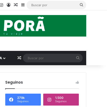
ook
ouTube
Instagram
Acceso
Publicación al azar
Barra lateral
Buscar
por
Publicación al azar
Buscar
A
por
Seguinos
279k
1.500
Seguinos
Seguinos