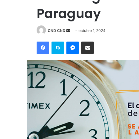
Paraguay
Send
CND CND
octubre 1, 2024
an
Facebook
Skype
Messenger
Compartir por correo electrónico
email