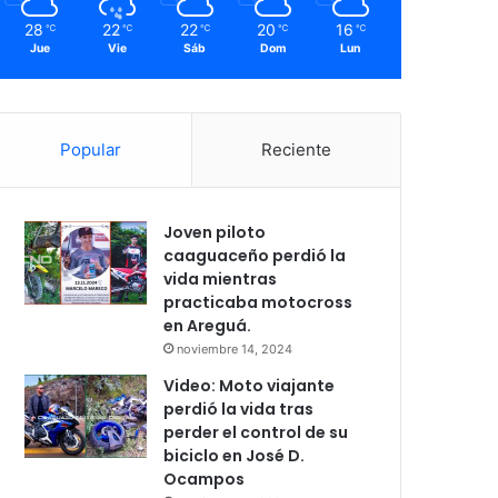
28
22
22
20
16
℃
℃
℃
℃
℃
Jue
Vie
Sáb
Dom
Lun
Popular
Reciente
Joven piloto
caaguaceño perdió la
vida mientras
practicaba motocross
en Areguá.
noviembre 14, 2024
Video: Moto viajante
perdió la vida tras
perder el control de su
biciclo en José D.
Ocampos