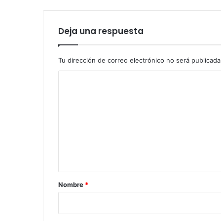
Deja una respuesta
Tu dirección de correo electrónico no será publicada
C
o
m
e
n
t
a
r
Nombre
*
i
o