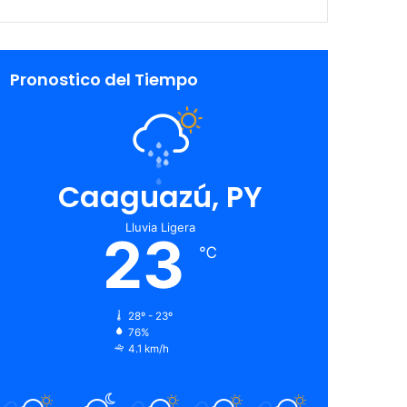
Pronostico del Tiempo
Caaguazú, PY
Lluvia Ligera
23
℃
28º - 23º
76%
4.1 km/h