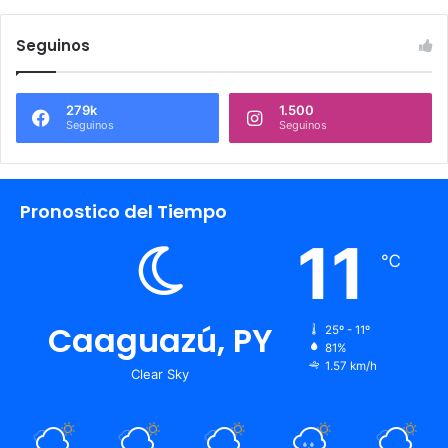
Seguinos
279k
1.500
Seguinos
Seguinos
Pronostico del Tiempo
11
℃
Caaguazú, PY
25º - 11º
81%
1.57 km/h
Clear Sky