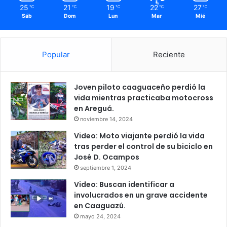
25
21
19
22
27
℃
℃
℃
℃
℃
Sáb
Dom
Lun
Mar
Mié
Popular
Reciente
Joven piloto caaguaceño perdió la
vida mientras practicaba motocross
en Areguá.
noviembre 14, 2024
Video: Moto viajante perdió la vida
tras perder el control de su biciclo en
José D. Ocampos
septiembre 1, 2024
Video: Buscan identificar a
involucrados en un grave accidente
en Caaguazú.
mayo 24, 2024