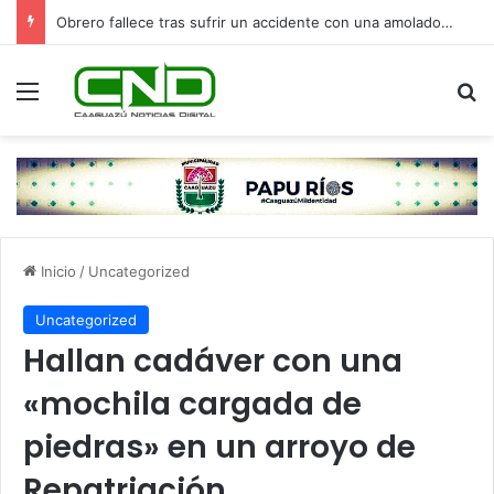
Obrero fallece tras sufrir un accidente con una amoladora en Canindeyú
Menú
B
Inicio
/
Uncategorized
Uncategorized
Hallan cadáver con una
«mochila cargada de
piedras» en un arroyo de
Repatriación