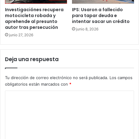
Investigaciónes recupera
IPS: Usaron a fallecido
motocicleta robada y
para tapar deuda e
aprehende al presunto
intentar sacar un crédito
autor tras persecución
junio 8, 2026
junio 27, 2026
Deja una respuesta
Tu dirección de correo electrónico no será publicada.
Los campos
obligatorios están marcados con
*
C
o
m
e
n