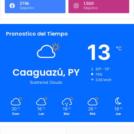
279k
1.500
Seguinos
Seguinos
Pronostico del Tiempo
13
℃
Caaguazú, PY
20º - 13º
76%
3.93 km/h
Scattered Clouds
20
16
19
26
19
℃
℃
℃
℃
℃
Dom
Lun
Mar
Mié
Jue