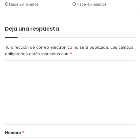
Hace 26 minutos
Hace 40 minutos
Deja una respuesta
Tu dirección de correo electrónico no será publicada.
Los campos
obligatorios están marcados con
*
C
o
m
e
n
t
a
r
Nombre
*