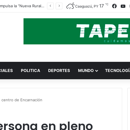
℃
Faceb
Y
17
Indert impulsa la “Nueva Ruralidad” para garantizar la titulación de tierras a familias campesinas.
Caaguazú, PY
CIALES
POLITICA
DEPORTES
MUNDO
TECNOLOGÍ
o centro de Encarnación
ersona en pleno