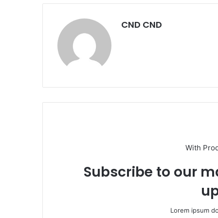
CND CND
With Pro
Subscribe to our ma
up
Lorem ipsum dol