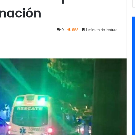
rnación
0
558
1 minuto de lectura