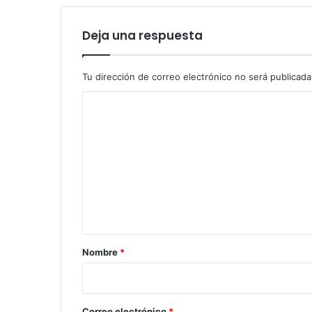
Deja una respuesta
Tu dirección de correo electrónico no será publicada
C
o
m
e
n
t
a
r
Nombre
*
i
o
*
Correo electrónico
*