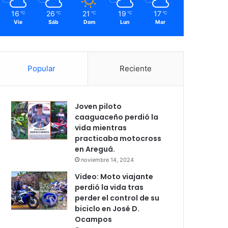
16
26
21
19
17
℃
℃
℃
℃
℃
Vie
Sáb
Dom
Lun
Mar
Popular
Reciente
Joven piloto
caaguaceño perdió la
vida mientras
practicaba motocross
en Areguá.
noviembre 14, 2024
Video: Moto viajante
perdió la vida tras
perder el control de su
biciclo en José D.
Ocampos