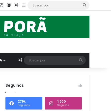
ook
ouTube
Instagram
Acceso
Publicación al azar
Barra lateral
Buscar
por
Publicación al azar
Buscar
A
por
Seguinos
279k
1.500
Seguinos
Seguinos