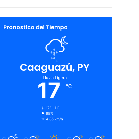
Pronostico del Tiempo
Caaguazú, PY
Lluvia Ligera
17
℃
17º - 11º
95%
4.85 km/h