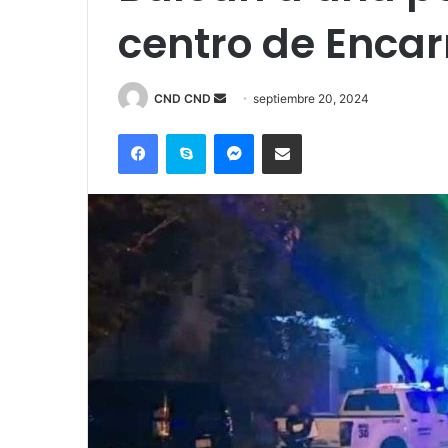
centro de Enca
Send
CND CND
septiembre 20, 2024
an
Facebook
Skype
Messenger
Compartir por correo electrónico
email