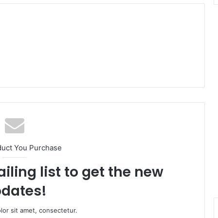
duct You Purchase
iling list to get the new
dates!
or sit amet, consectetur.