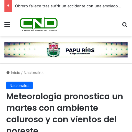
Obrero fallece tras sufrir un accidente con una amoladora en Canindeyú
Menú
B
Inicio
/
Nacionales
Nacionales
Meteorología pronostica un
martes con ambiente
caluroso y con vientos del
noreste