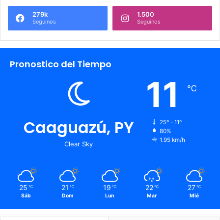
279k
1.500
Seguinos
Seguinos
Pronostico del Tiempo
11
℃
Caaguazú, PY
25º - 11º
80%
1.95 km/h
Clear Sky
25
21
19
22
27
℃
℃
℃
℃
℃
Sáb
Dom
Lun
Mar
Mié