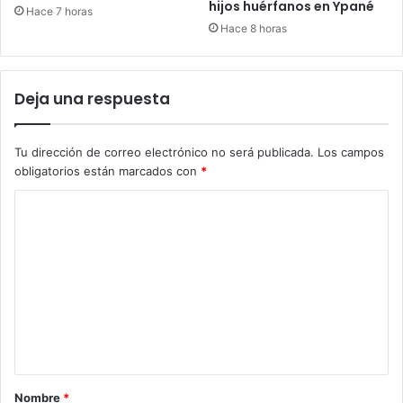
hijos huérfanos en Ypané
Hace 7 horas
Hace 8 horas
Deja una respuesta
Tu dirección de correo electrónico no será publicada.
Los campos
obligatorios están marcados con
*
C
o
m
e
n
t
a
r
Nombre
*