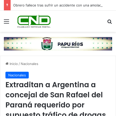
Obrero fallece tras sufrir un accidente con una amoladora en Canindeyú
Menú
B
Inicio
/
Nacionales
Nacionales
Extraditan a Argentina a
concejal de San Rafael del
Paraná requerido por
supuesto tráfico de drogas