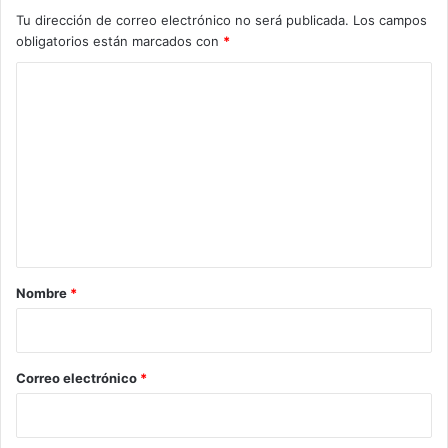
Tu dirección de correo electrónico no será publicada.
Los campos
obligatorios están marcados con
*
C
o
m
e
n
t
a
r
Nombre
*
i
o
*
Correo electrónico
*