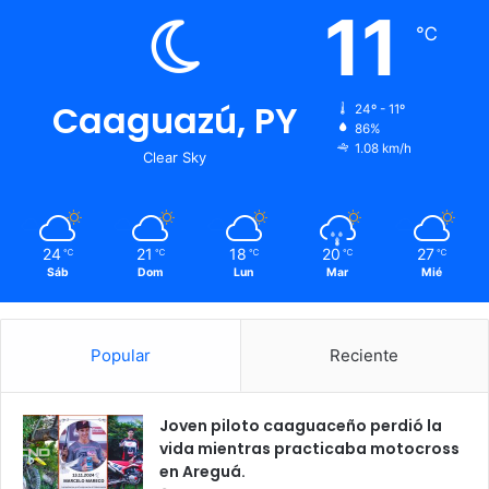
11
℃
Caaguazú, PY
24º - 11º
86%
1.08 km/h
Clear Sky
24
21
18
20
27
℃
℃
℃
℃
℃
Sáb
Dom
Lun
Mar
Mié
Popular
Reciente
Joven piloto caaguaceño perdió la
vida mientras practicaba motocross
en Areguá.