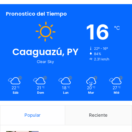
Pronostico del Tiempo
16
℃
Caaguazú, PY
22º - 16º
84%
2.31 km/h
Clear Sky
22
21
18
20
27
℃
℃
℃
℃
℃
Sáb
Dom
Lun
Mar
Mié
Popular
Reciente