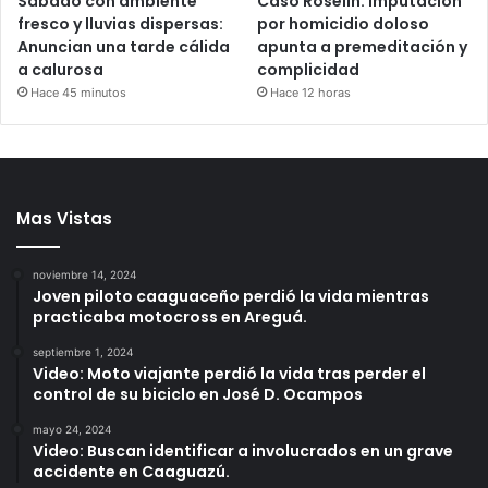
Sábado con ambiente
Caso Roselín: Imputación
fresco y lluvias dispersas:
por homicidio doloso
Anuncian una tarde cálida
apunta a premeditación y
a calurosa
complicidad
Hace 45 minutos
Hace 12 horas
Mas Vistas
noviembre 14, 2024
Joven piloto caaguaceño perdió la vida mientras
practicaba motocross en Areguá.
septiembre 1, 2024
Video: Moto viajante perdió la vida tras perder el
control de su biciclo en José D. Ocampos
mayo 24, 2024
Video: Buscan identificar a involucrados en un grave
accidente en Caaguazú.