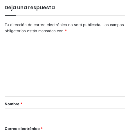
Deja una respuesta
Tu dirección de correo electrónico no será publicada.
Los campos
obligatorios están marcados con
*
C
o
m
e
n
t
a
r
Nombre
*
i
o
*
Correo electrónico
*