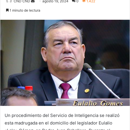
Send
CND CND
agosto 19, 2024
0
1.422
an
1 minuto de lectura
email
Un procedimiento del Servicio de Inteligencia se realizó
esta madrugada en el domicilio del legislador Eulalio