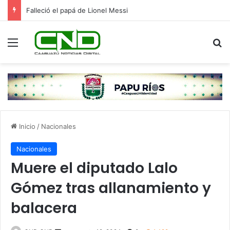
Velázquez y Arnaldo Samaniego ya se muestran con Camilo Pérez; solo faltan Abdo Benítez y Wiens
Menú
B
Inicio
/
Nacionales
Nacionales
Muere el diputado Lalo
Gómez tras allanamiento y
balacera