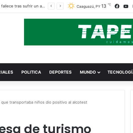
℃
Faceb
Y
13
Obrero fallece tras sufrir un accidente con una amoladora en Canindeyú
Caaguazú, PY
CIALES
POLITICA
DEPORTES
MUNDO
TECNOLOGÍ
ue transportaba niños dio positivo al alcotest
esa de turismo