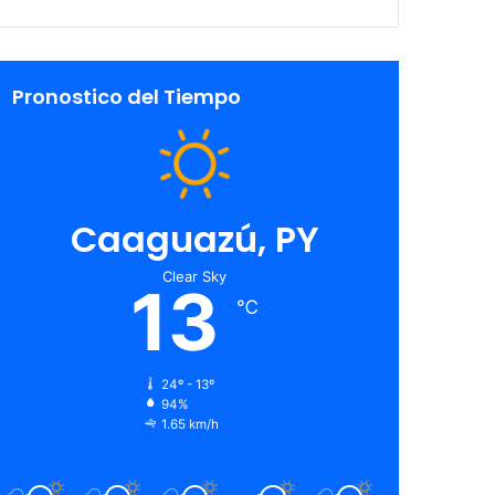
Pronostico del Tiempo
Caaguazú, PY
Clear Sky
13
℃
24º - 13º
94%
1.65 km/h