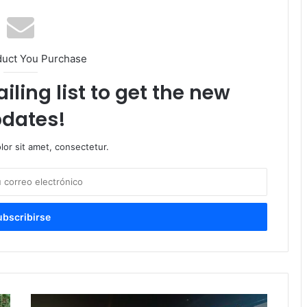
duct You Purchase
iling list to get the new
dates!
or sit amet, consectetur.