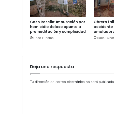
Caso Roselín: Imputación por
Obrero fall
homicidio doloso apunta a
accidente
premeditación y complicidad
amoladora
Hace 11 horas
Hace 16 ho
Deja una respuesta
Tu dirección de correo electrónico no será publicada
C
o
m
e