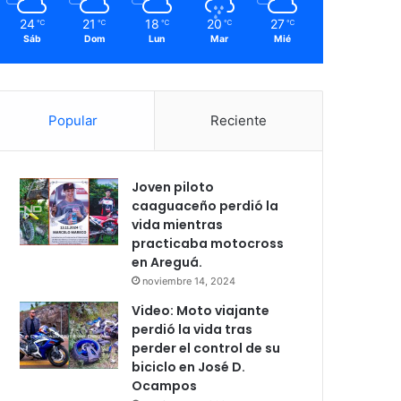
24
21
18
20
27
℃
℃
℃
℃
℃
Sáb
Dom
Lun
Mar
Mié
Popular
Reciente
Joven piloto
caaguaceño perdió la
vida mientras
practicaba motocross
en Areguá.
noviembre 14, 2024
Video: Moto viajante
perdió la vida tras
perder el control de su
biciclo en José D.
Ocampos