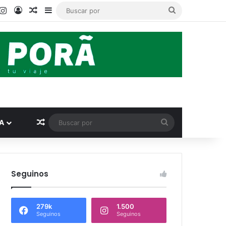
ook
ouTube
Instagram
Acceso
Publicación al azar
Barra lateral
Buscar
por
Publicación al azar
Buscar
A
por
Seguinos
279k
1.500
Seguinos
Seguinos