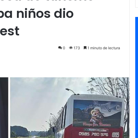
a niños dio
test
0
173
1 minuto de lectura