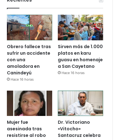
Obrero fallece tras
Sirven más de 1.000
sufrir un accidente
platos en karu
con una
guasu en homenaje
amoladora en
a San Cayetano
Canindeyú
Hace 16 horas
Hace 16 horas
Mujer fue
Dr. Victoriano
asesinada tras
«Vitocho»
resistirse al robo
Santacruz celebra