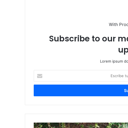
With Pro
Subscribe to our ma
up
Lorem ipsum dol
Escribe
tu
correo
electrónico