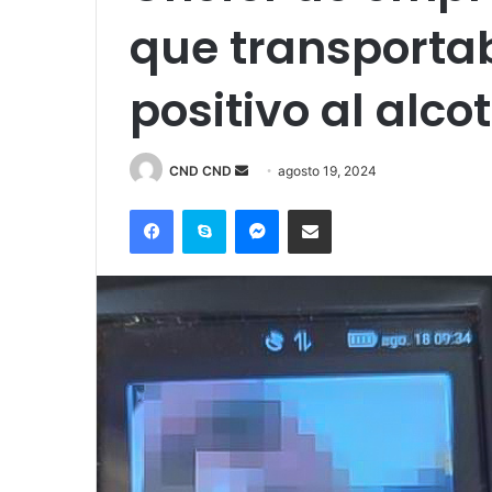
que transportab
positivo al alco
Send
CND CND
agosto 19, 2024
an
Facebook
Skype
Messenger
Compartir por correo electrónico
email