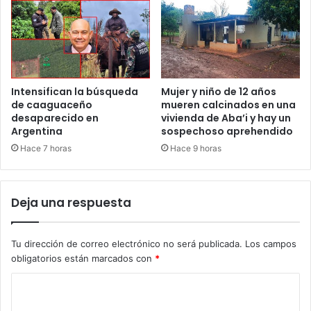
Intensifican la búsqueda
Mujer y niño de 12 años
de caaguaceño
mueren calcinados en una
desaparecido en
vivienda de Aba’i y hay un
Argentina
sospechoso aprehendido
Hace 7 horas
Hace 9 horas
Deja una respuesta
Tu dirección de correo electrónico no será publicada.
Los campos
obligatorios están marcados con
*
C
o