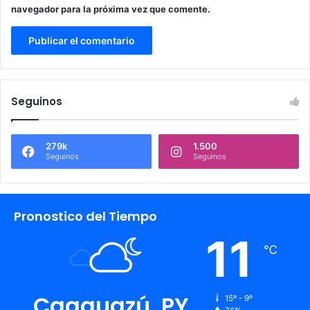
navegador para la próxima vez que comente.
Seguinos
279k
1.500
Seguinos
Seguinos
Pronostico del Tiempo
11
℃
Caaguazú, PY
15º - 9º