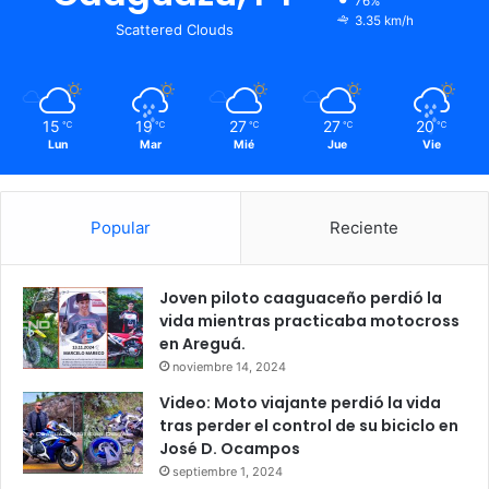
76%
3.35 km/h
Scattered Clouds
15
19
27
27
20
℃
℃
℃
℃
℃
Lun
Mar
Mié
Jue
Vie
Popular
Reciente
Joven piloto caaguaceño perdió la
vida mientras practicaba motocross
en Areguá.
noviembre 14, 2024
Video: Moto viajante perdió la vida
tras perder el control de su biciclo en
José D. Ocampos
septiembre 1, 2024