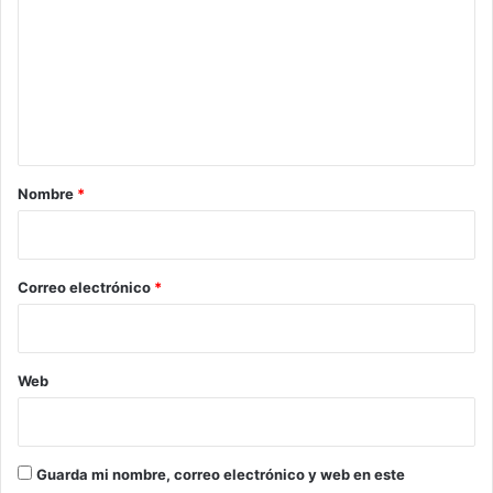
m
e
n
t
a
r
Nombre
*
i
o
*
Correo electrónico
*
Web
Guarda mi nombre, correo electrónico y web en este