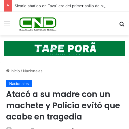
Sicario abatido en Tava’i era del primer anillo de seguridad de Macho, según la Policía
Menú
B
Inicio
/
Nacionales
Nacionales
Atacó a su madre con un
machete y Policía evitó que
acabe en tragedia