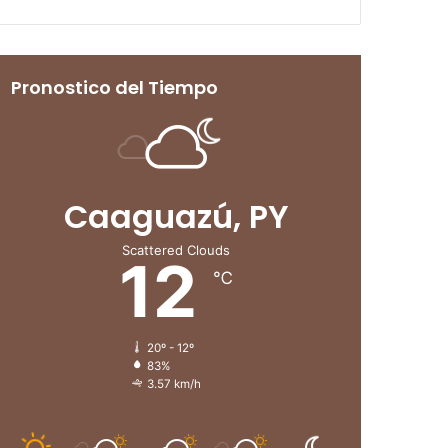
Pronostico del Tiempo
Caaguazú, PY
Scattered Clouds
12
℃
20º - 12º
83%
3.57 km/h