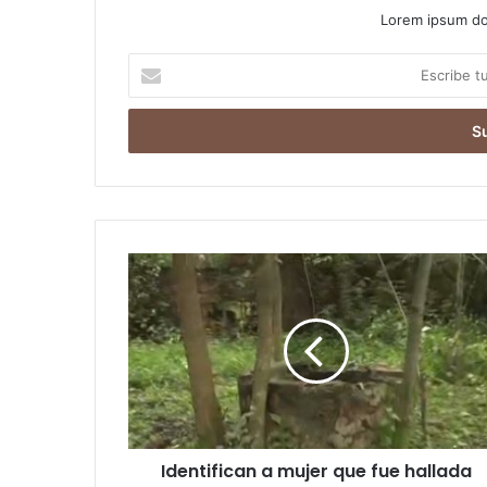
Lorem ipsum dol
Escribe
tu
correo
electrónico
Identifican a mujer que fue hallada