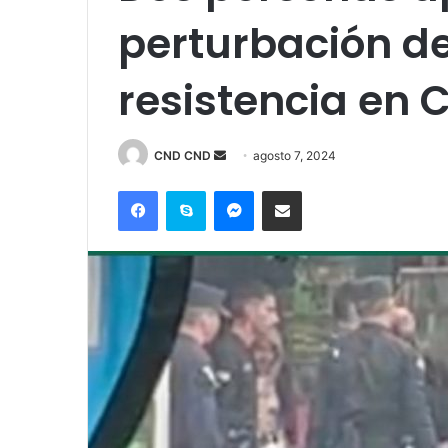
perturbación de
resistencia en
Send
CND CND
agosto 7, 2024
an
Facebook
Skype
Messenger
Compartir por correo electrónico
email