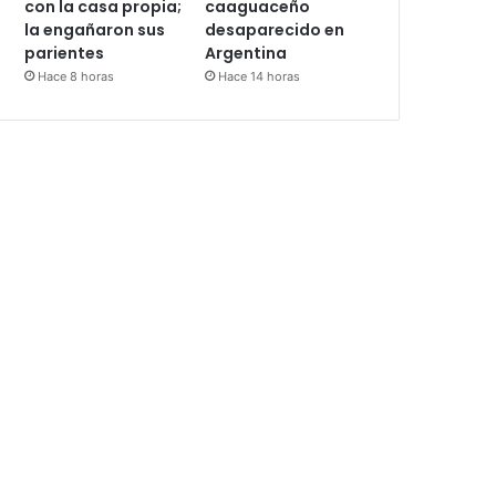
con la casa propia;
caaguaceño
la engañaron sus
desaparecido en
parientes
Argentina
Hace 8 horas
Hace 14 horas