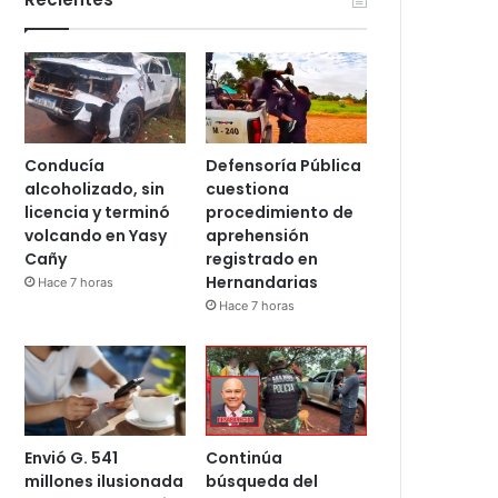
Conducía
Defensoría Pública
alcoholizado, sin
cuestiona
licencia y terminó
procedimiento de
volcando en Yasy
aprehensión
Cañy
registrado en
Hernandarias
Hace 7 horas
Hace 7 horas
Envió G. 541
Continúa
millones ilusionada
búsqueda del