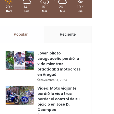
20
14
19
26
19
℃
℃
℃
℃
℃
Dom
Lun
Mar
Mié
Jue
Popular
Reciente
Joven piloto
caaguaceño perdió la
vida mientras
practicaba motocross
en Areguá.
noviembre 14, 2024
Video: Moto viajante
perdió la vida tras
perder el control de su
biciclo en José D.
Ocampos