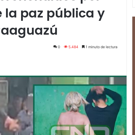
 la paz pública y
 Caaguazú
0
5.484
1 minuto de lectura