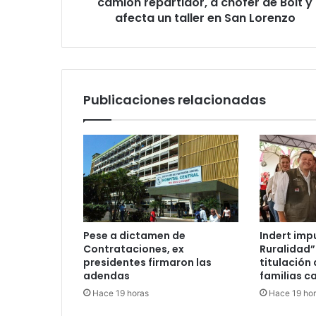
camión repartidor, a chofer de Bolt y
afecta un taller en San Lorenzo
Publicaciones relacionadas
Pese a dictamen de
Indert imp
Contrataciones, ex
Ruralidad”
presidentes firmaron las
titulación 
adendas
familias c
Hace 19 horas
Hace 19 ho