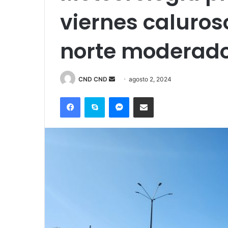
viernes caluros
norte moderado
Send
CND CND
agosto 2, 2024
an
Facebook
Skype
Messenger
Compartir por correo electrónico
email