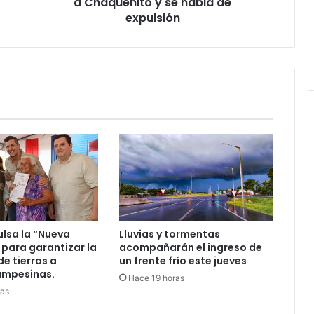
a Chaqueñito y se habla de
expulsión
ulsa la “Nueva
Lluvias y tormentas
 para garantizar la
acompañarán el ingreso de
de tierras a
un frente frío este jueves
ampesinas.
Hace 19 horas
ras