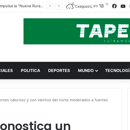
℃
Faceb
Y
18
Indert impulsa la “Nueva Ruralidad” para garantizar la titulación de tierras a familias campesinas.
Caaguazú, PY
CIALES
POLITICA
DEPORTES
MUNDO
TECNOLOGÍ
ernes caluroso y con vientos del norte moderados a fuertes
ronostica un