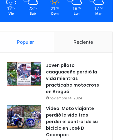
17
23
21
19
17
℃
℃
℃
℃
℃
Vie
Sáb
Dom
Lun
Mar
Popular
Reciente
Joven piloto
caaguaceño perdió la
vida mientras
practicaba motocross
en Areguá.
noviembre 14, 2024
Video: Moto viajante
perdió la vida tras
perder el control de su
biciclo en José D.
Ocampos