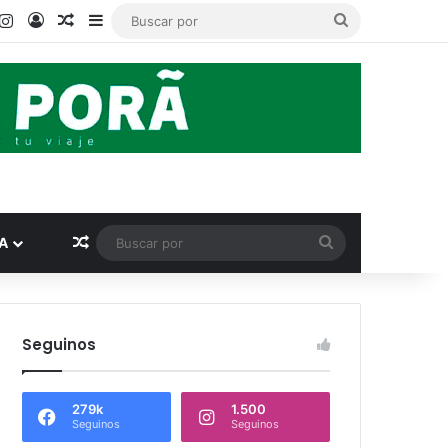
ook
ouTube
Instagram
Acceso
Publicación al azar
Barra lateral
Buscar
por
Publicación al azar
Buscar
A
por
Seguinos
279k
1.500
Seguinos
Seguinos