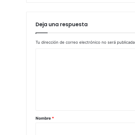
Deja una respuesta
Tu dirección de correo electrónico no será publicada
C
o
m
e
n
t
a
r
Nombre
*
i
o