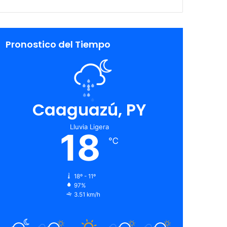
Pronostico del Tiempo
Caaguazú, PY
Lluvia Ligera
18
℃
18º - 11º
97%
3.51 km/h