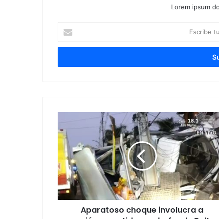
Lorem ipsum dol
Escribe
tu
correo
electrónico
Aparatoso choque involucra a