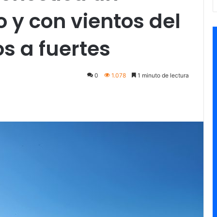
o y con vientos del
s a fuertes
0
1.078
1 minuto de lectura