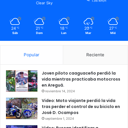
1.56 km/h
Clear Sky
24
21
18
20
27
℃
℃
℃
℃
℃
Sáb
Dom
Lun
Mar
Mié
Popular
Reciente
Joven piloto caaguaceño perdió la
vida mientras practicaba motocross
en Areguá.
noviembre 14, 2024
Video: Moto viajante perdió la vida
tras perder el control de su biciclo en
José D. Ocampos
septiembre 1, 2024