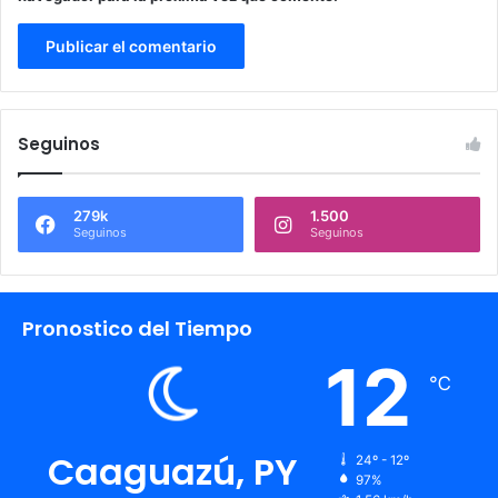
Seguinos
279k
1.500
Seguinos
Seguinos
Pronostico del Tiempo
12
℃
Caaguazú, PY
24º - 12º
97%