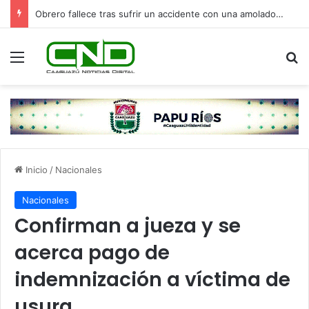
Obrero fallece tras sufrir un accidente con una amoladora en Canindeyú
Menú
B
Inicio
/
Nacionales
Nacionales
Confirman a jueza y se
acerca pago de
indemnización a víctima de
usura