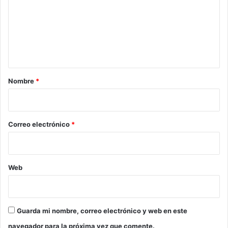
m
e
n
t
a
r
Nombre
*
i
o
*
Correo electrónico
*
Web
Guarda mi nombre, correo electrónico y web en este
navegador para la próxima vez que comente.