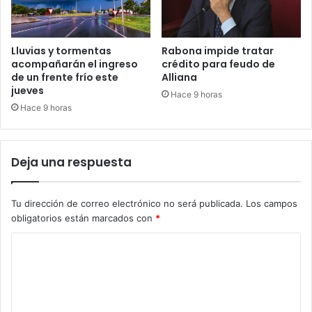
Lluvias y tormentas
Rabona impide tratar
acompañarán el ingreso
crédito para feudo de
de un frente frío este
Alliana
jueves
Hace 9 horas
Hace 9 horas
Deja una respuesta
Tu dirección de correo electrónico no será publicada.
Los campos
obligatorios están marcados con
*
C
o
m
e