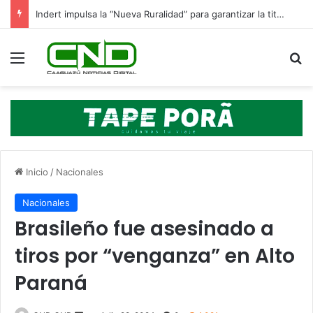
Indert impulsa la “Nueva Ruralidad” para garantizar la titulación de tierras a familias campesinas.
Menú
B
Inicio
/
Nacionales
Nacionales
Brasileño fue asesinado a
tiros por “venganza” en Alto
Paraná