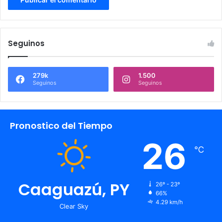
Seguinos
279k
1.500
Seguinos
Seguinos
Pronostico del Tiempo
26
℃
Caaguazú, PY
26º - 23º
66%
4.29 km/h
Clear Sky