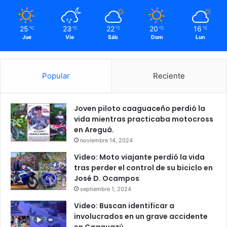
25
23
22
20
16
℃
℃
℃
℃
℃
Jue
Vie
Sáb
Dom
Lun
Popular
Reciente
Joven piloto caaguaceño perdió la
vida mientras practicaba motocross
en Areguá.
noviembre 14, 2024
Video: Moto viajante perdió la vida
tras perder el control de su biciclo en
José D. Ocampos
septiembre 1, 2024
Video: Buscan identificar a
involucrados en un grave accidente