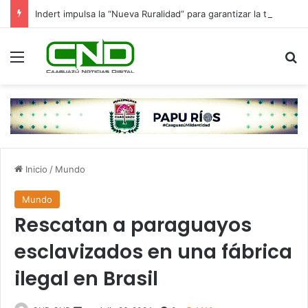
Indert impulsa la “Nueva Ruralidad” para garantizar la titulación de tierras a familias campesinas.
Menú
B
Inicio
/
Mundo
Mundo
Rescatan a paraguayos
esclavizados en una fábrica
ilegal en Brasil