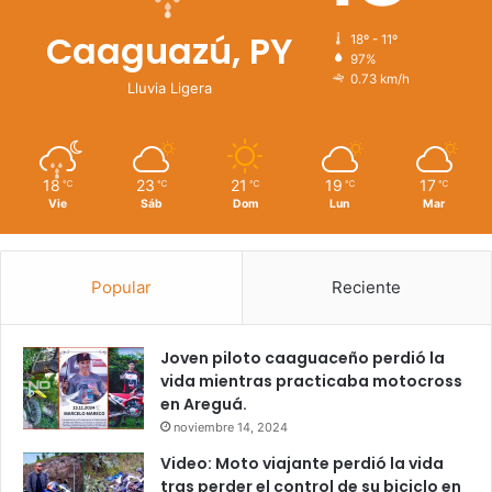
Caaguazú, PY
18º - 11º
97%
0.73 km/h
Lluvia Ligera
18
23
21
19
17
℃
℃
℃
℃
℃
Vie
Sáb
Dom
Lun
Mar
Popular
Reciente
Joven piloto caaguaceño perdió la
vida mientras practicaba motocross
en Areguá.
noviembre 14, 2024
Video: Moto viajante perdió la vida
tras perder el control de su biciclo en