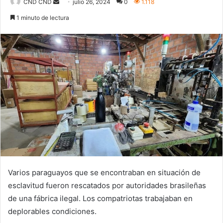
Send
CND CND
julio 26, 2024
0
1.118
an
1 minuto de lectura
email
Varios paraguayos que se encontraban en situación de
esclavitud fueron rescatados por autoridades brasileñas
de una fábrica ilegal. Los compatriotas trabajaban en
deplorables condiciones.