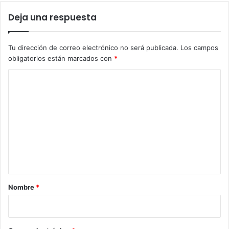
Deja una respuesta
Tu dirección de correo electrónico no será publicada.
Los campos
obligatorios están marcados con
*
C
o
m
e
n
t
a
r
Nombre
*
i
o