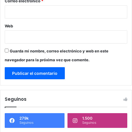
*
Correo electrónico
*
Web
Guarda mi nombre, correo electrónico y web en este
navegador para la próxima vez que comente.
Seguinos
279k
1.500
Seguinos
Seguinos