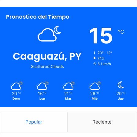
Pronostico del Tiempo
15
℃
Caaguazú, PY
20º - 12º
74%
5.1 km/h
Scattered Clouds
20
16
21
26
20
℃
℃
℃
℃
℃
Dom
Lun
Mar
Mié
Jue
Popular
Reciente