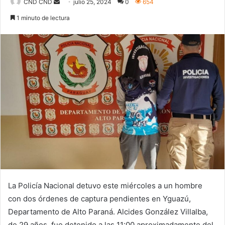
Send
CND CND
julio 25, 2024
0
654
an
1 minuto de lectura
email
La Policía Nacional detuvo este miércoles a un hombre
con dos órdenes de captura pendientes en Yguazú,
Departamento de Alto Paraná. Alcides González Villalba,
de 29 años, fue detenido a las 11:00 aproximadamente del