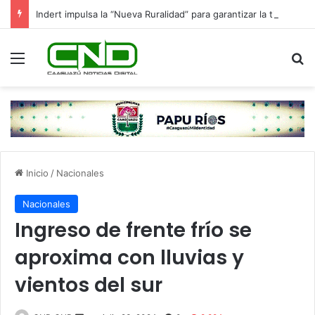
Indert impulsa la “Nueva Ruralidad” para garantizar la titulación de tierras a familias campesinas.
Menú
B
Inicio
/
Nacionales
Nacionales
Ingreso de frente frío se
aproxima con lluvias y
vientos del sur