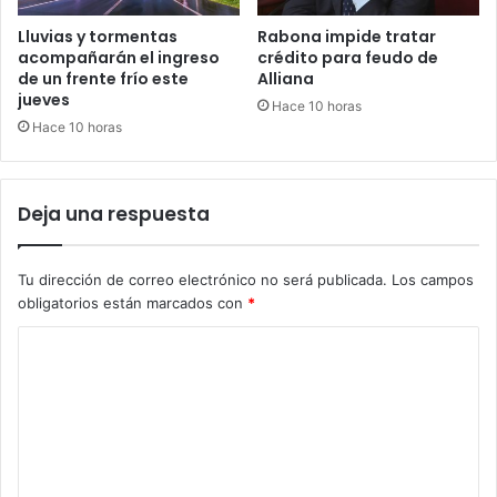
Lluvias y tormentas
Rabona impide tratar
acompañarán el ingreso
crédito para feudo de
de un frente frío este
Alliana
jueves
Hace 10 horas
Hace 10 horas
Deja una respuesta
Tu dirección de correo electrónico no será publicada.
Los campos
obligatorios están marcados con
*
C
o
m
e
n