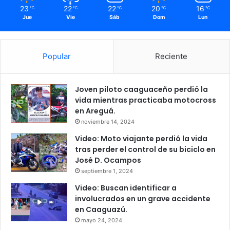
23
22
22
20
16
℃
℃
℃
℃
℃
Jue
Vie
Sáb
Dom
Lun
Popular
Reciente
Joven piloto caaguaceño perdió la
vida mientras practicaba motocross
en Areguá.
noviembre 14, 2024
Video: Moto viajante perdió la vida
tras perder el control de su biciclo en
José D. Ocampos
septiembre 1, 2024
Video: Buscan identificar a
involucrados en un grave accidente
en Caaguazú.
mayo 24, 2024