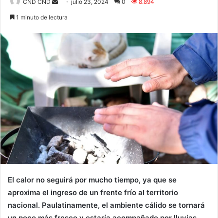
Send
CND CND
julio 23, 2024
0
8.894
an
1 minuto de lectura
email
El calor no seguirá por mucho tiempo, ya que se
aproxima el ingreso de un frente
frío
al territorio
nacional. Paulatinamente, el ambiente cálido se tornará
un poco más fresco y estaría acompañado por lluvias