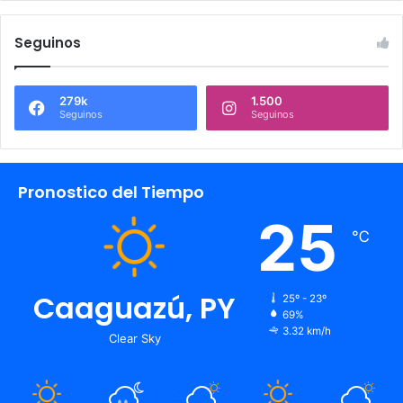
Seguinos
279k
1.500
Seguinos
Seguinos
Pronostico del Tiempo
25
℃
Caaguazú, PY
25º - 23º
69%
3.32 km/h
Clear Sky