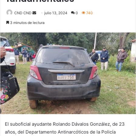
Send
CND CND
julio 13, 2024
0
740
an
3 minutos de lectura
email
El suboficial ayudante Rolando Dávalos González, de 23
años, del Departamento Antinarcóticos de la Policía