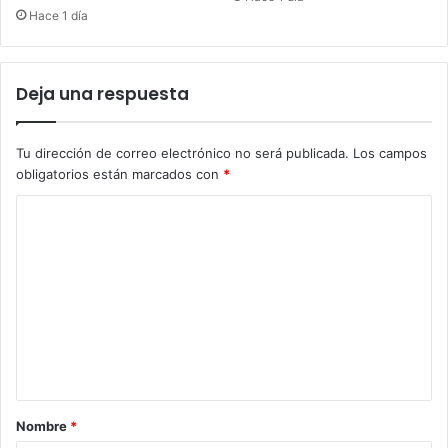
Hace 1 día
Deja una respuesta
Tu dirección de correo electrónico no será publicada.
Los campos
obligatorios están marcados con
*
C
o
m
e
n
t
a
r
Nombre
*