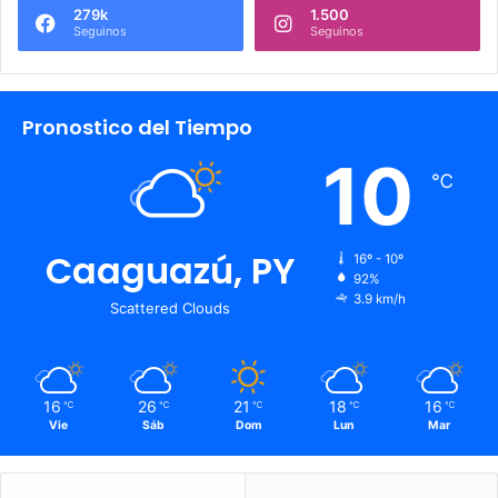
279k
1.500
Seguinos
Seguinos
Pronostico del Tiempo
10
℃
Caaguazú, PY
16º - 10º
92%
3.9 km/h
Scattered Clouds
16
26
21
18
16
℃
℃
℃
℃
℃
Vie
Sáb
Dom
Lun
Mar