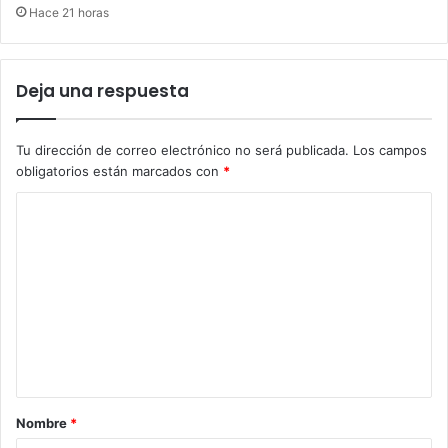
Hace 21 horas
Deja una respuesta
Tu dirección de correo electrónico no será publicada.
Los campos
obligatorios están marcados con
*
C
o
m
e
n
t
a
r
Nombre
*
i