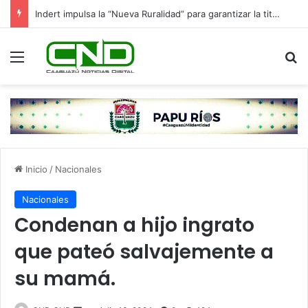
Indert impulsa la “Nueva Ruralidad” para garantizar la titulación de tierras a familias campesinas.
Menú
B
Inicio
/
Nacionales
Nacionales
Condenan a hijo ingrato
que pateó salvajemente a
su mamá.