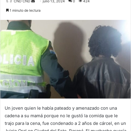
Send
CND CND
julio 13, 2024
0
424
an
1 minuto de lectura
email
Un joven quien le había pateado y amenazado con una
cadena a su mamá porque no le gustó la comida que le
trajo para la cena, fue condenado a 2 años de cárcel, en un
Juicio Oral en Ciudad del Este, Paraná. El muchacho quería