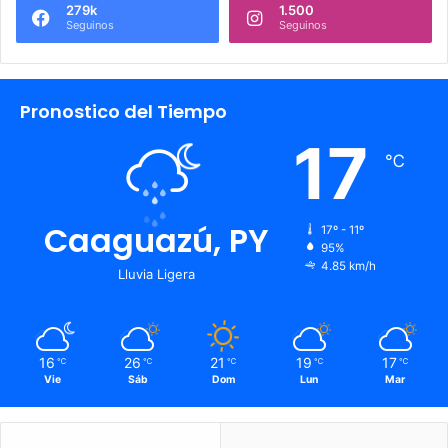
279k
1.500
Seguinos
Seguinos
Pronostico del Tiempo
17
℃
Caaguazú, PY
17º - 11º
95%
4.85 km/h
Lluvia Ligera
16
26
21
19
17
℃
℃
℃
℃
℃
Vie
Sáb
Dom
Lun
Mar