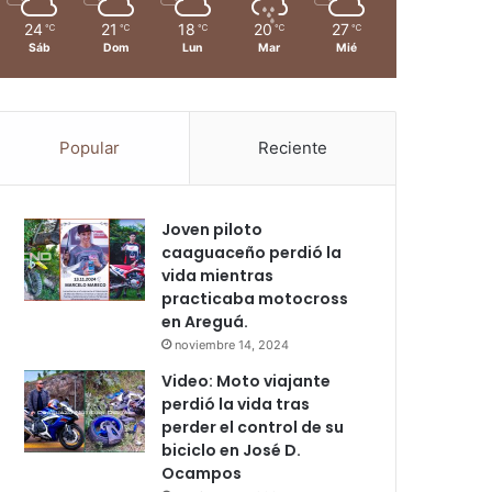
24
21
18
20
27
℃
℃
℃
℃
℃
Sáb
Dom
Lun
Mar
Mié
Popular
Reciente
Joven piloto
caaguaceño perdió la
vida mientras
practicaba motocross
en Areguá.
noviembre 14, 2024
Video: Moto viajante
perdió la vida tras
perder el control de su
biciclo en José D.
Ocampos