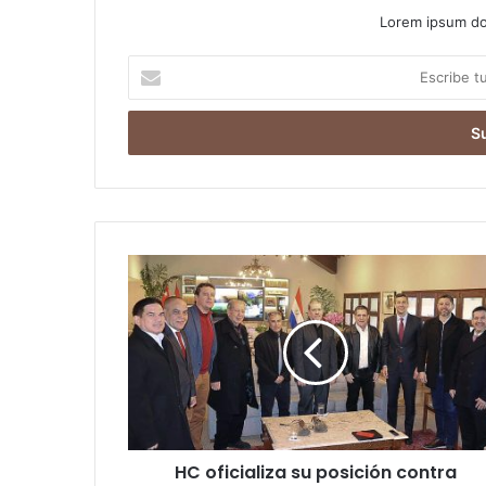
Lorem ipsum dol
Escribe
tu
correo
electrónico
HC oficializa su posición contra