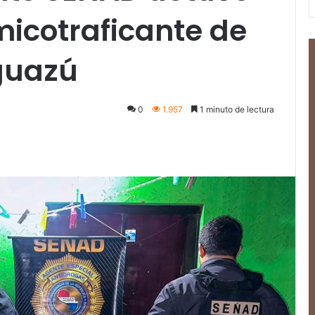
icotraficante de
guazú
0
1.957
1 minuto de lectura