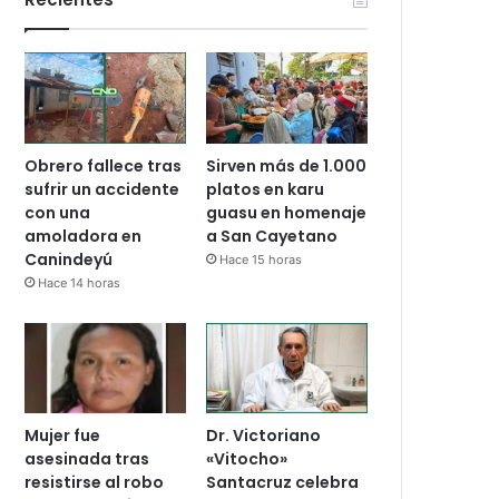
Obrero fallece tras
Sirven más de 1.000
sufrir un accidente
platos en karu
con una
guasu en homenaje
amoladora en
a San Cayetano
Canindeyú
Hace 15 horas
Hace 14 horas
Mujer fue
Dr. Victoriano
asesinada tras
«Vitocho»
resistirse al robo
Santacruz celebra