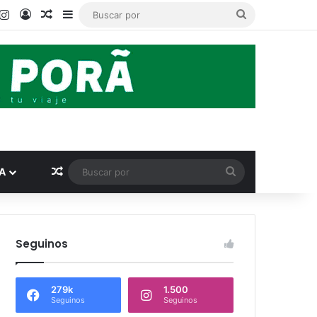
ook
ouTube
Instagram
Acceso
Publicación al azar
Barra lateral
Buscar
por
Publicación al azar
Buscar
A
por
Seguinos
279k
1.500
Seguinos
Seguinos