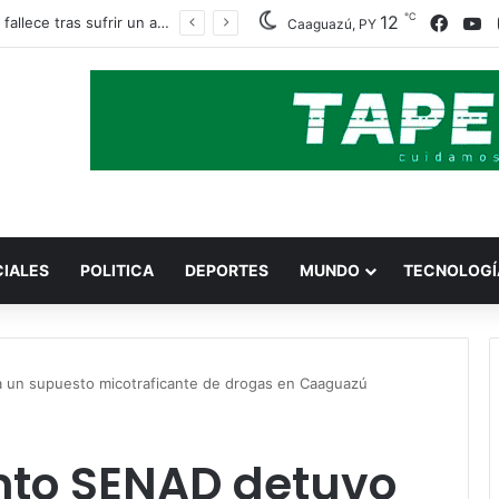
℃
Faceb
Y
12
Obrero fallece tras sufrir un accidente con una amoladora en Canindeyú
Caaguazú, PY
CIALES
POLITICA
DEPORTES
MUNDO
TECNOLOGÍ
a un supuesto micotraficante de drogas en Caaguazú
nto SENAD detuvo