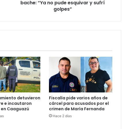
bache: “Ya no pude esquivar y sufrí
golpes”
amiento detuvieron
Fiscalía pide varios años de
e e incautaron
cárcel para acusados por el
s en Caaguazú
crimen de María Fernanda
ras
Hace 2 días