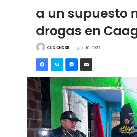
a un supuesto m
drogas en Caa
Send
CND CND
julio 10, 2024
an
Facebook
Skype
Messenger
Compartir por correo electrónico
email