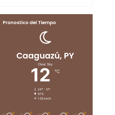
Pronostico del Tiempo
Caaguazú, PY
Clear Sky
12
℃
24º - 12º
97%
1.56 km/h