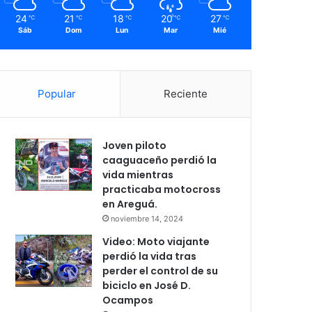
24
21
18
20
27
℃
℃
℃
℃
℃
Sáb
Dom
Lun
Mar
Mié
Popular
Reciente
Joven piloto
caaguaceño perdió la
vida mientras
practicaba motocross
en Areguá.
noviembre 14, 2024
Video: Moto viajante
perdió la vida tras
perder el control de su
biciclo en José D.
Ocampos