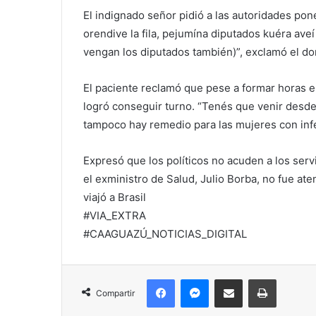
El indignado señor pidió a las autoridades po
orendive la fila, pejumína diputados kuéra aveí
vengan los diputados también)”, exclamó el do
El paciente reclamó que pese a formar horas e
logró conseguir turno. “Tenés que venir desde
tampoco hay remedio para las mujeres con infe
Expresó que los políticos no acuden a los serv
el exministro de Salud, Julio Borba, no fue ate
viajó a Brasil
#VIA_EXTRA
#CAAGUAZÚ_NOTICIAS_DIGITAL
Facebook
Messenger
Compartir por correo electrónico
Imprimir
Compartir