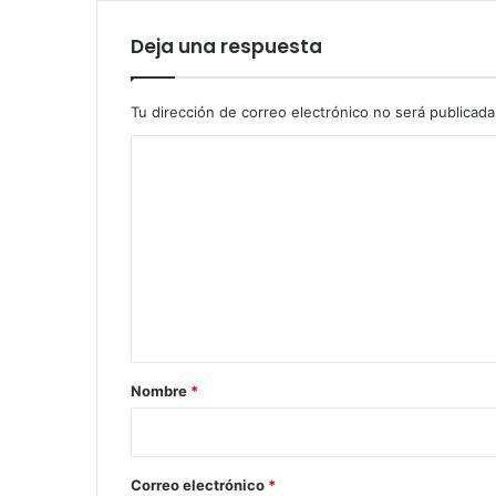
Deja una respuesta
Tu dirección de correo electrónico no será publicada
C
o
m
e
n
t
a
r
Nombre
*
i
o
*
Correo electrónico
*