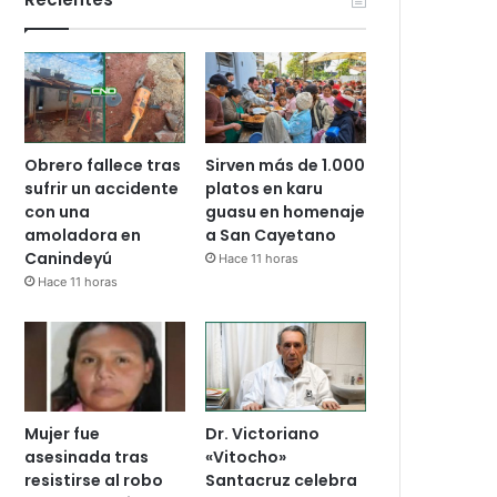
Obrero fallece tras
Sirven más de 1.000
sufrir un accidente
platos en karu
con una
guasu en homenaje
amoladora en
a San Cayetano
Canindeyú
Hace 11 horas
Hace 11 horas
Mujer fue
Dr. Victoriano
asesinada tras
«Vitocho»
resistirse al robo
Santacruz celebra