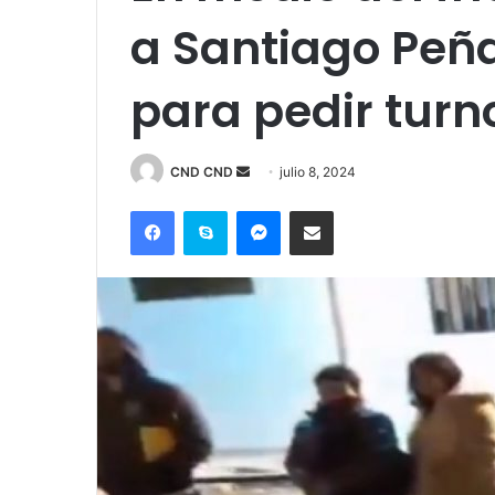
a Santiago Peña
para pedir turn
Send
CND CND
julio 8, 2024
an
Facebook
Skype
Messenger
Compartir por correo electrónico
email