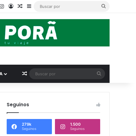
ook
ouTube
Instagram
Acceso
Publicación al azar
Barra lateral
Buscar
por
Publicación al azar
Buscar
A
por
Seguinos
279k
1.500
Seguinos
Seguinos