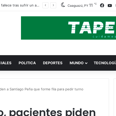
℃
Faceb
Y
11
Obrero fallece tras sufrir un accidente con una amoladora en Canindeyú
Caaguazú, PY
CIALES
POLITICA
DEPORTES
MUNDO
TECNOLOGÍ
iden a Santiago Peña que forme fila para pedir turno
o, pacientes piden