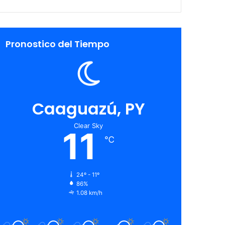
Pronostico del Tiempo
Caaguazú, PY
Clear Sky
11
℃
24º - 11º
86%
1.08 km/h