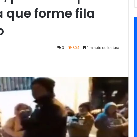
 que forme fila
o
0
804
1 minuto de lectura