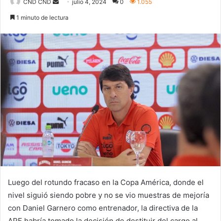
Send
CND CND
julio 4, 2024
0
1.055
an
1 minuto de lectura
email
Luego del rotundo fracaso en la Copa América, donde el
nivel siguió siendo pobre y no se vio muestras de mejoría
con Daniel Garnero como entrenador, la directiva de la
APF habría tomado la decisión de destituir del cargo al