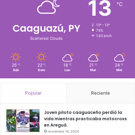
13
℃
Caaguazú, PY
13º - 13º
76%
1.63 km/h
Scattered Clouds
26
22
18
21
24
℃
℃
℃
℃
℃
Sáb
Dom
Lun
Mar
Mié
Popular
Reciente
Joven piloto caaguaceño perdió la
vida mientras practicaba motocross
en Areguá.
noviembre 14, 2024