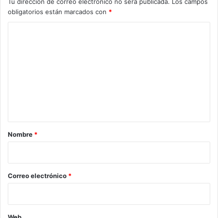
Tu dirección de correo electrónico no será publicada.
Los campos
obligatorios están marcados con
*
C
o
m
e
n
t
a
r
Nombre
*
i
o
*
Correo electrónico
*
Web