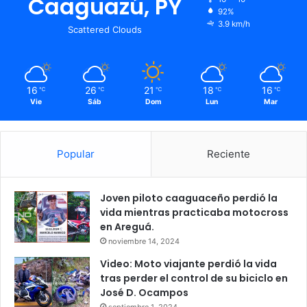
Caaguazú, PY
92%
3.9 km/h
Scattered Clouds
16
26
21
18
16
℃
℃
℃
℃
℃
Vie
Sáb
Dom
Lun
Mar
Popular
Reciente
Joven piloto caaguaceño perdió la
vida mientras practicaba motocross
en Areguá.
noviembre 14, 2024
Video: Moto viajante perdió la vida
tras perder el control de su biciclo en
José D. Ocampos