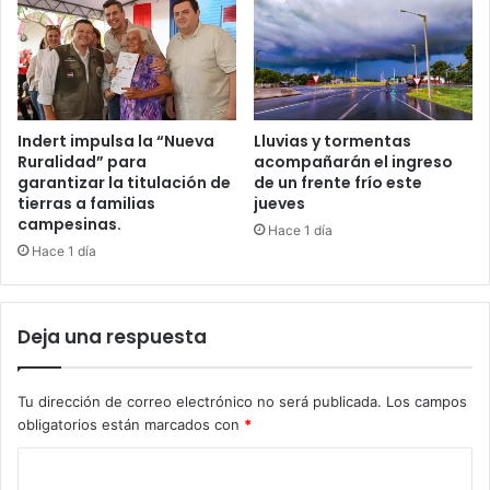
Indert impulsa la “Nueva
Lluvias y tormentas
Ruralidad” para
acompañarán el ingreso
garantizar la titulación de
de un frente frío este
tierras a familias
jueves
campesinas.
Hace 1 día
Hace 1 día
Deja una respuesta
Tu dirección de correo electrónico no será publicada.
Los campos
obligatorios están marcados con
*
C