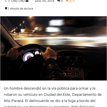
Send
CND CND
junio 30, 2024
0
873
an
1 minuto de lectura
email
Un hombre descendió en la vía pública para orinar y le
robaron su vehículo en Ciudad del Este, Departamento de
Alto Paraná. El delincuente se dio a la fuga a bordo del
automóvil y se desconoce su paradero. Aldo Feliciano