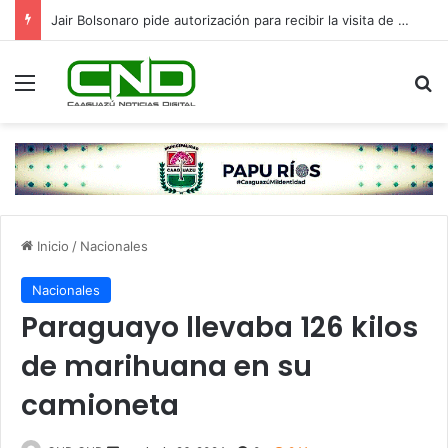
Jair Bolsonaro pide autorización para recibir la visita de sus hijos en el Día del Padre
Menú
B
Inicio
/
Nacionales
Nacionales
Paraguayo llevaba 126 kilos
de marihuana en su
camioneta