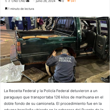
Send
CND CND
junio 26, 2024
0
941
an
1 minuto de lectura
email
La Receita Federal y la Policía Federal detuvieron a un
paraguayo que transportaba 126 kilos de marihuana en el
doble fondo de su camioneta. El procedimiento fue en la
aduana brasileña ubicada en la cabecera del Puente de la