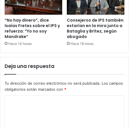
“No hay dinero”, dice
Consejeros de IPS también
Isaías Fretes sobre el IPS y
estarían en la mira junto a
refuerza: “Yo no soy
Bataglia y Brítez, según
Mandrake”
abogado
Hace 14 horas
Hace 18 horas
Deja una respuesta
Tu dirección de correo electrónico no será publicada.
Los campos
obligatorios están marcados con
*
C
o
m
e