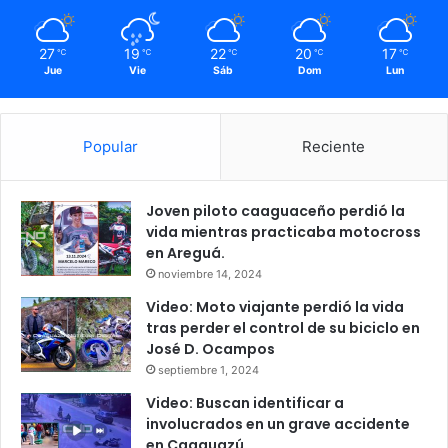
27
19
22
20
17
℃
℃
℃
℃
℃
Jue
Vie
Sáb
Dom
Lun
Popular
Reciente
Joven piloto caaguaceño perdió la
vida mientras practicaba motocross
en Areguá.
noviembre 14, 2024
Video: Moto viajante perdió la vida
tras perder el control de su biciclo en
José D. Ocampos
septiembre 1, 2024
Video: Buscan identificar a
involucrados en un grave accidente
en Caaguazú.