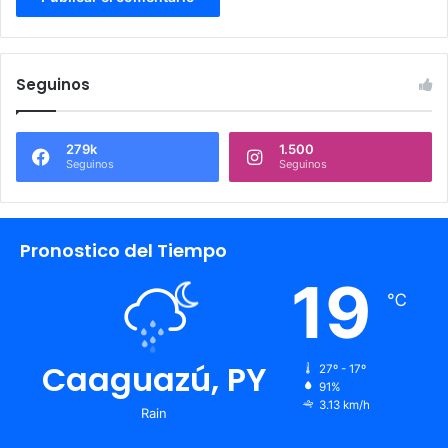
Seguinos
279k
1.500
Seguinos
Seguinos
Pronostico del Tiempo
19
℃
Caaguazú, PY
27º - 17º
91%
3.13 km/h
Rain