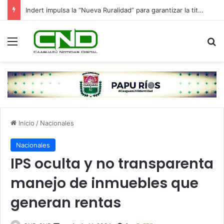
Indert impulsa la “Nueva Ruralidad” para garantizar la titulación de tierras a familias campesinas.
Menú
B
Inicio
/
Nacionales
Nacionales
IPS oculta y no transparenta
manejo de inmuebles que
generan rentas