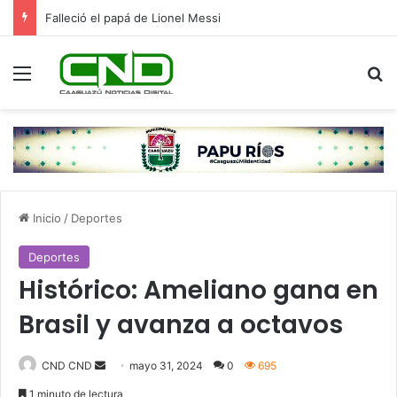
Falleció el papá de Lionel Messi
Menú
B
Inicio
/
Deportes
Deportes
Histórico: Ameliano gana en
Brasil y avanza a octavos
Send
CND CND
mayo 31, 2024
0
695
an
1 minuto de lectura