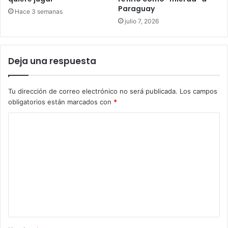
Paraguay
Hace 3 semanas
julio 7, 2026
Deja una respuesta
Tu dirección de correo electrónico no será publicada.
Los campos
obligatorios están marcados con
*
C
o
m
e
n
t
a
r