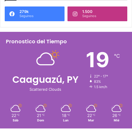
279k
1.500
Seguinos
Seguinos
Pronostico del Tiempo
19
℃
Caaguazú, PY
22º - 17º
83%
1.5 km/h
Scattered Clouds
22
21
18
22
26
℃
℃
℃
℃
℃
Sáb
Dom
Lun
Mar
Mié