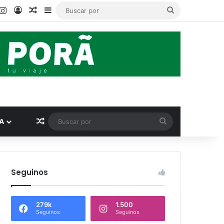
ook
ouTube
Instagram
Acceso
Publicación al azar
Barra lateral
Buscar
por
Publicación al azar
Buscar
A
por
Seguinos
279k
1.500
Seguinos
Seguinos