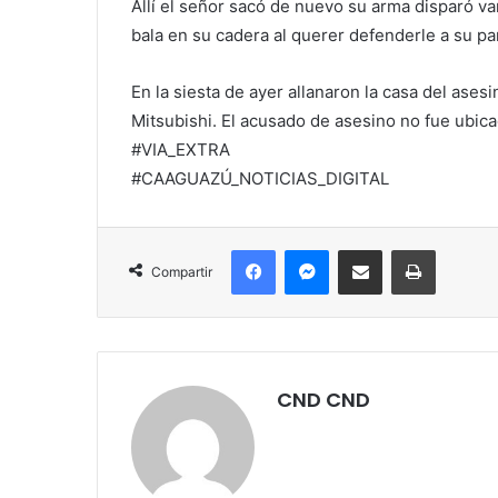
Allí el señor sacó de nuevo su arma disparó va
bala en su cadera al querer defenderle a su pa
En la siesta de ayer allanaron la casa del ases
Mitsubishi. El acusado de asesino no fue ubica
#VIA_EXTRA
#CAAGUAZÚ_NOTICIAS_DIGITAL
Facebook
Messenger
Compartir por correo electrónico
Imprimir
Compartir
CND CND