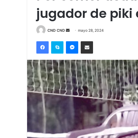
jugador de piki 
Send
CND CND
mayo 28, 2024
an
Facebook
Skype
Messenger
Compartir por correo electrónico
email