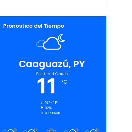
Pronostico del Tiempo
Caaguazú, PY
Scattered Clouds
11
℃
16º - 11º
92%
4.17 km/h