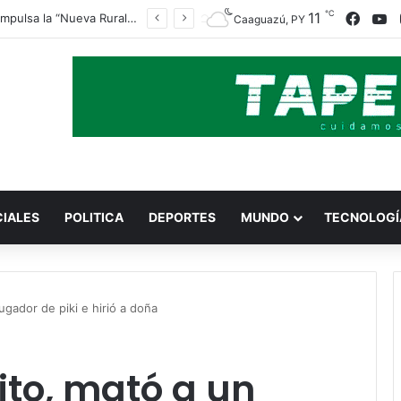
℃
Faceb
Y
11
Indert impulsa la “Nueva Ruralidad” para garantizar la titulación de tierras a familias campesinas.
Caaguazú, PY
CIALES
POLITICA
DEPORTES
MUNDO
TECNOLOGÍ
ugador de piki e hirió a doña
to, mató a un