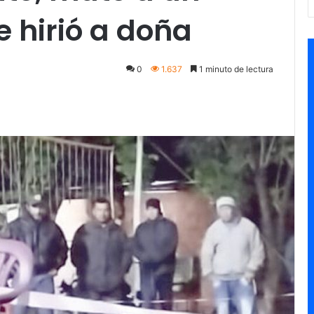
e hirió a doña
0
1.637
1 minuto de lectura