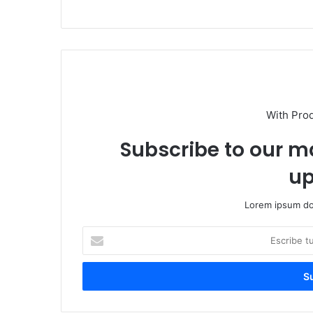
With Pro
Subscribe to our ma
up
Lorem ipsum dol
Escribe
tu
correo
electrónico