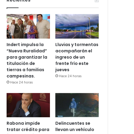
Indert impulsa la
Lluvias y tormentas
“Nueva Ruralidad”
acompañarán el
para garantizar la
ingreso de un
titulación de
frente frío este
tierras a familias
jueves
campesinas.
Hace 24 horas
Hace 24 horas
Rabona impide
Delincuentes se
tratar crédito para
llevan un vehículo