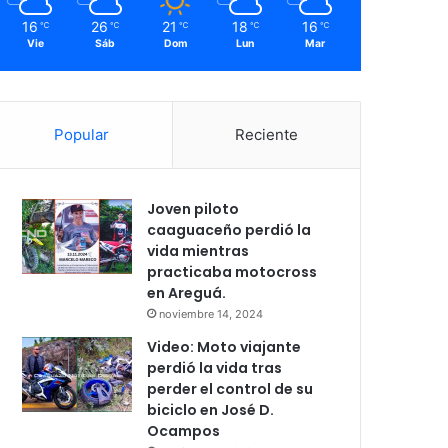
16
26
21
18
16
℃
℃
℃
℃
℃
Vie
Sáb
Dom
Lun
Mar
Popular
Reciente
Joven piloto
caaguaceño perdió la
vida mientras
practicaba motocross
en Areguá.
noviembre 14, 2024
Video: Moto viajante
perdió la vida tras
perder el control de su
biciclo en José D.
Ocampos