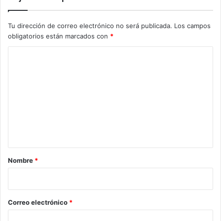
Tu dirección de correo electrónico no será publicada.
Los campos
obligatorios están marcados con
*
C
o
m
e
n
t
a
r
Nombre
*
i
o
*
Correo electrónico
*