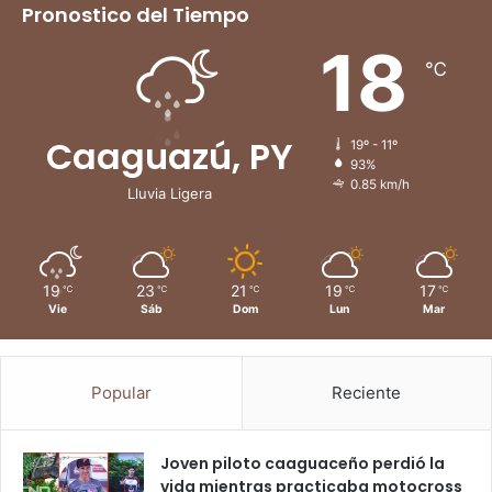
Pronostico del Tiempo
18
℃
Caaguazú, PY
19º - 11º
93%
0.85 km/h
Lluvia Ligera
19
23
21
19
17
℃
℃
℃
℃
℃
Vie
Sáb
Dom
Lun
Mar
Popular
Reciente
Joven piloto caaguaceño perdió la
vida mientras practicaba motocross