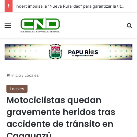
Indert impulsa la “Nueva Ruralidad” para garantizar la titulación de tierras a familias campesinas.
Menú
B
Inicio
/
Locales
Locales
Motociclistas quedan
gravemente heridos tras
accidente de tránsito en
Caaguazú.