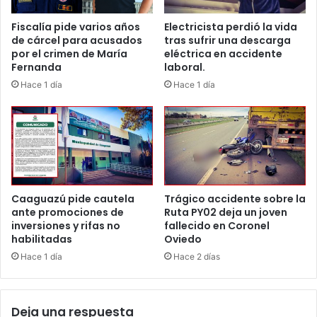
Fiscalía pide varios años
Electricista perdió la vida
de cárcel para acusados
tras sufrir una descarga
por el crimen de María
eléctrica en accidente
Fernanda
laboral.
Hace 1 día
Hace 1 día
Caaguazú pide cautela
Trágico accidente sobre la
ante promociones de
Ruta PY02 deja un joven
inversiones y rifas no
fallecido en Coronel
habilitadas
Oviedo
Hace 1 día
Hace 2 días
Deja una respuesta