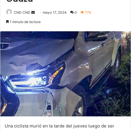
Send
CND CND
mayo 17, 2024
0
776
an
1 minuto de lectura
email
Una ciclista murió en la tarde del jueves luego de ser