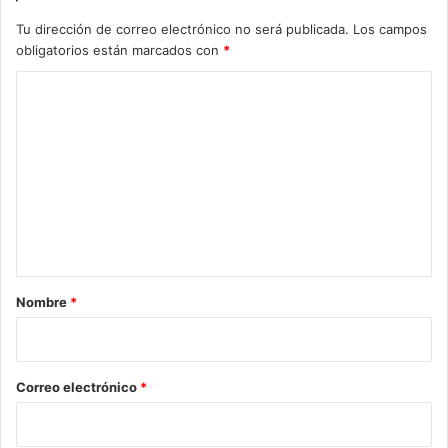
Tu dirección de correo electrónico no será publicada.
Los campos
obligatorios están marcados con
*
C
o
m
e
n
t
a
r
Nombre
*
i
o
*
Correo electrónico
*