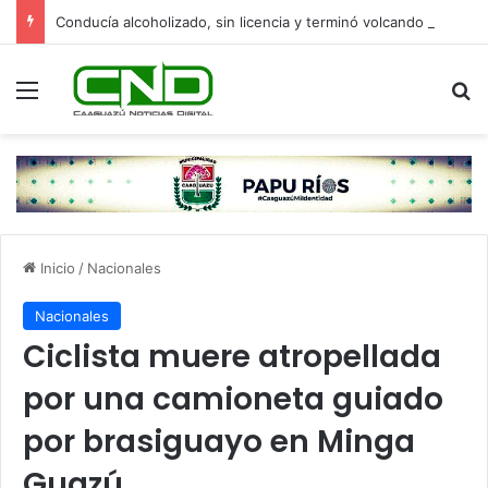
Conducía alcoholizado, sin licencia y terminó volcando en Yasy Cañy
Menú
B
Inicio
/
Nacionales
Nacionales
Ciclista muere atropellada
por una camioneta guiado
por brasiguayo en Minga
Guazú