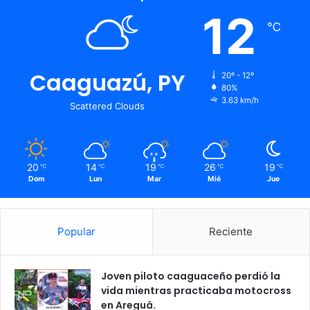
12
℃
Caaguazú, PY
20º - 12º
80%
3.63 km/h
Scattered Clouds
20
14
19
26
19
℃
℃
℃
℃
℃
Dom
Lun
Mar
Mié
Jue
Popular
Reciente
Joven piloto caaguaceño perdió la
vida mientras practicaba motocross
en Areguá.