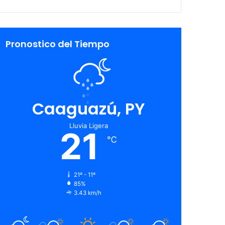
Pronostico del Tiempo
Caaguazú, PY
Lluvia Ligera
21
℃
21º - 11º
85%
3.43 km/h