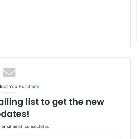
duct You Purchase
iling list to get the new
dates!
or sit amet, consectetur.