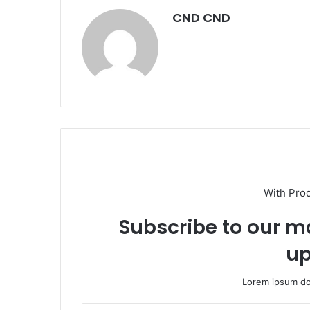
CND CND
With Pro
Subscribe to our ma
up
Lorem ipsum dol
Escribe