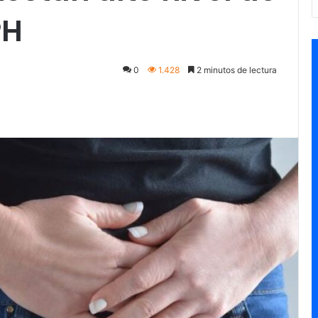
PH
0
1.428
2 minutos de lectura