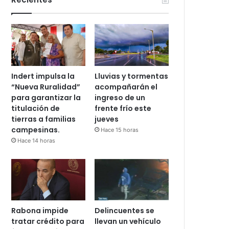
Indert impulsa la
Lluvias y tormentas
“Nueva Ruralidad”
acompañarán el
para garantizar la
ingreso de un
titulación de
frente frío este
tierras a familias
jueves
campesinas.
Hace 15 horas
Hace 14 horas
Rabona impide
Delincuentes se
tratar crédito para
llevan un vehículo