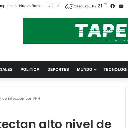
℃
Faceb
Y
21
Indert impulsa la “Nueva Ruralidad” para garantizar la titulación de tierras a familias campesinas.
Caaguazú, PY
CIALES
POLITICA
DEPORTES
MUNDO
TECNOLOGÍ
el de infección por VPH
ectan alto nivel de