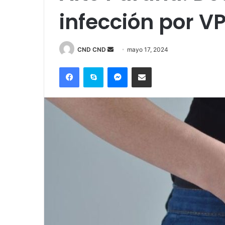
infección por V
Send
CND CND
mayo 17, 2024
an
Facebook
Skype
Messenger
Compartir por correo electrónico
email