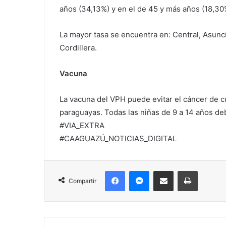
años (34,13%) y en el de 45 y más años (18,30%
La mayor tasa se encuentra en: Central, Asunc
Cordillera.
Vacuna
La vacuna del VPH puede evitar el cáncer de c
paraguayas. Todas las niñas de 9 a 14 años deb
#VIA_EXTRA
#CAAGUAZÚ_NOTICIAS_DIGITAL
Facebook
Messenger
Compartir por correo electrónico
Imprimir
Compartir