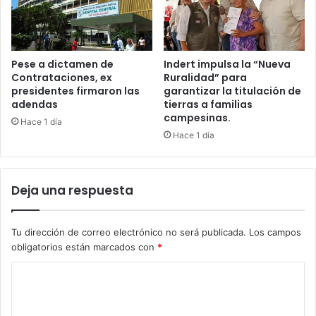
Pese a dictamen de
Indert impulsa la “Nueva
Contrataciones, ex
Ruralidad” para
presidentes firmaron las
garantizar la titulación de
adendas
tierras a familias
campesinas.
Hace 1 día
Hace 1 día
Deja una respuesta
Tu dirección de correo electrónico no será publicada.
Los campos
obligatorios están marcados con
*
C
o
m