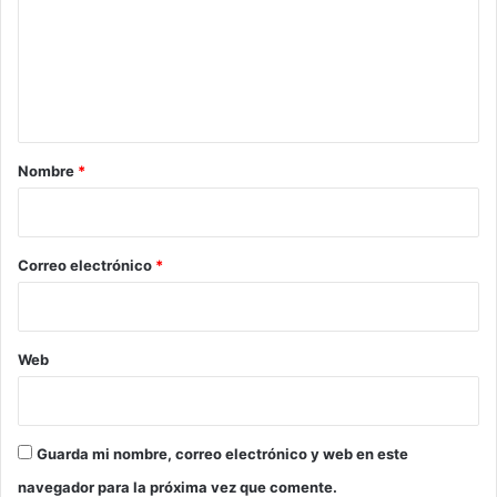
e
n
t
a
r
Nombre
*
i
o
*
Correo electrónico
*
Web
Guarda mi nombre, correo electrónico y web en este
navegador para la próxima vez que comente.