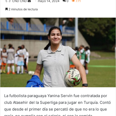
Send
CND CND
mayo 14, 2024
0
771
an
2 minutos de lectura
email
La futbolista paraguaya Yanina Servín fue contratada por
club Atasehir del la Superliga para jugar en Turquía. Contó
que desde el primer día se percató de que no era lo que
creía, no cumplía con el salario, ni con la comida.