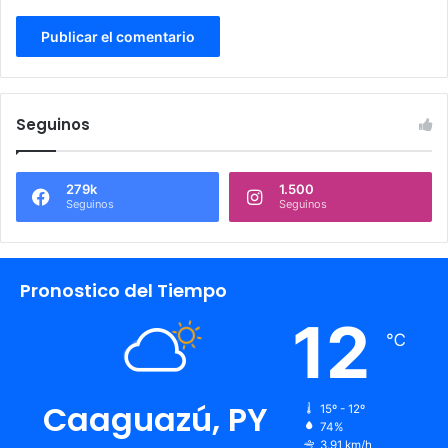
Seguinos
279k
1.500
Seguinos
Seguinos
Pronostico del Tiempo
12
℃
Caaguazú, PY
15º - 12º
74%
3.91 km/h