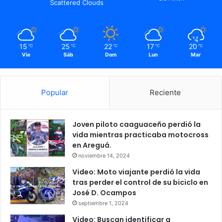
Scattered Clouds
15
25
22
17
20
℃
℃
℃
℃
℃
Vie
Sáb
Dom
Lun
Mar
Popular
Reciente
Joven piloto caaguaceño perdió la
vida mientras practicaba motocross
en Areguá.
noviembre 14, 2024
Video: Moto viajante perdió la vida
tras perder el control de su biciclo en
José D. Ocampos
septiembre 1, 2024
Video: Buscan identificar a