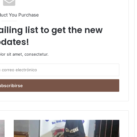
duct You Purchase
iling list to get the new
dates!
or sit amet, consectetur.