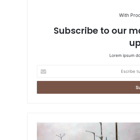
With Pro
Subscribe to our ma
up
Lorem ipsum dol
Escribe
tu
correo
electrónico