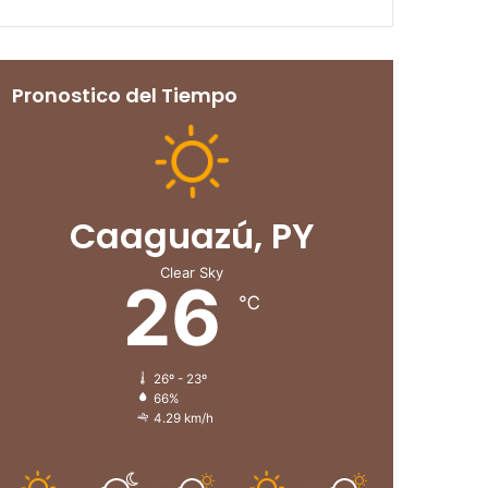
Pronostico del Tiempo
Caaguazú, PY
Clear Sky
26
℃
26º - 23º
66%
4.29 km/h