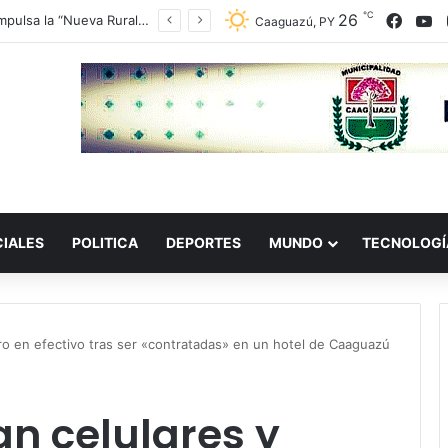
℃
Faceb
Y
26
Lluvias y tormentas acompañarán el ingreso de un frente frío este jueves
Caaguazú, PY
CIALES
POLITICA
DEPORTES
MUNDO
TECNOLOGÍ
ro en efectivo tras ser «contratadas» en un hotel de Caaguazú
n celulares y