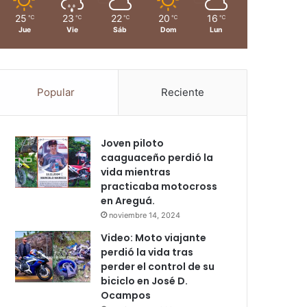
25
23
22
20
16
℃
℃
℃
℃
℃
Jue
Vie
Sáb
Dom
Lun
Popular
Reciente
Joven piloto
caaguaceño perdió la
vida mientras
practicaba motocross
en Areguá.
noviembre 14, 2024
Video: Moto viajante
perdió la vida tras
perder el control de su
biciclo en José D.
Ocampos