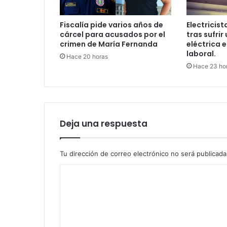
Fiscalía pide varios años de
Electricist
cárcel para acusados por el
tras sufri
crimen de María Fernanda
eléctrica 
laboral.
Hace 20 horas
Hace 23 ho
Deja una respuesta
Tu dirección de correo electrónico no será publicada
C
o
m
e