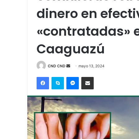
dinero en efecti
«contratadas» e
Caaguazú
Send
CND CND
mayo 13, 2024
an
Facebook
Skype
Messenger
Compartir por correo electrónico
email