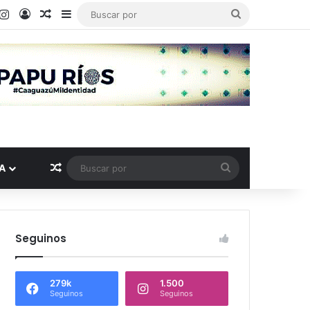
ook
ouTube
Instagram
Acceso
Publicación al azar
Barra lateral
Buscar
por
Publicación al azar
Buscar
A
por
Seguinos
279k
1.500
Seguinos
Seguinos