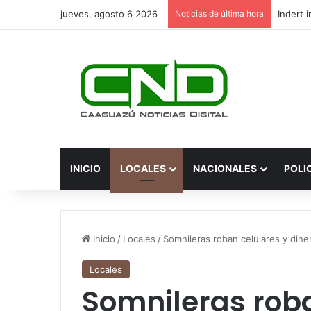
jueves, agosto 6 2026
Noticias de última hora
INICIO
LOCALES
NACIONALES
POLI
Inicio
/
Locales
/
Somnileras roban celulares y dine
Locales
Somnileras roba