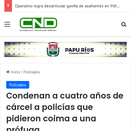
Operativo logra desarticular gavilla de asaltantes en Pdte. Franco: hay cinco detenidos
Menú
B
Inicio
/
Policiales
Policiales
Condenan a cuatro años de
cárcel a policías que
pidieron coima a una
prófuga