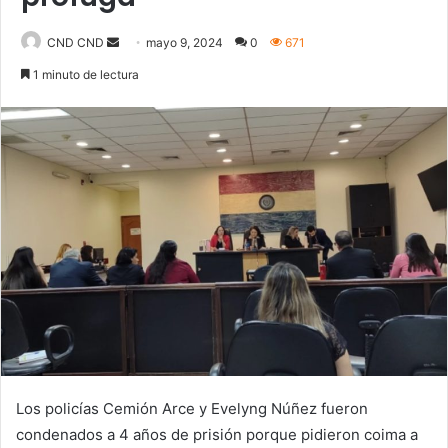
Send
CND CND
mayo 9, 2024
0
671
an
1 minuto de lectura
email
Los policías Cemión Arce y Evelyng Núñez fueron
condenados a 4 años de prisión porque pidieron coima a