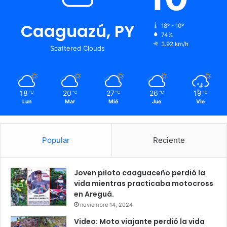
Caaguazú, PY
18º - 10º
74%
3.92 km/h
Scattered Clouds
18
20
27
26
19
℃
℃
℃
℃
℃
Lun
Mar
Mié
Jue
Vie
Popular
Reciente
Joven piloto caaguaceño perdió la
vida mientras practicaba motocross
en Areguá.
noviembre 14, 2024
Video: Moto viajante perdió la vida