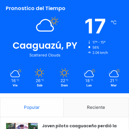
Pronostico del Tiempo
17
℃
Caaguazú, PY
17º - 15º
56%
2.06 km/h
Scattered Clouds
16
26
22
18
21
℃
℃
℃
℃
℃
Vie
Sáb
Dom
Lun
Mar
Popular
Reciente
Joven piloto caaguaceño perdió la