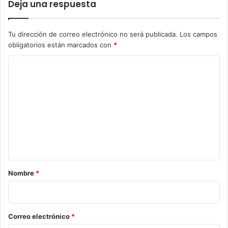
Deja una respuesta
Tu dirección de correo electrónico no será publicada.
Los campos
obligatorios están marcados con
*
C
o
m
e
n
t
a
r
Nombre
*
i
o
*
Correo electrónico
*