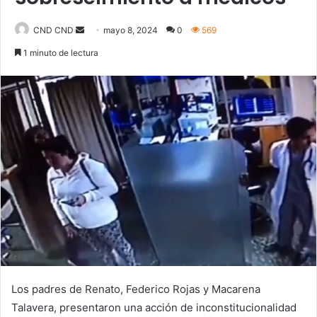
Send
CND CND
mayo 8, 2024
0
569
an
1 minuto de lectura
email
Los padres de Renato, Federico Rojas y Macarena
Talavera, presentaron una acción de inconstitucionalidad