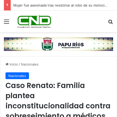
Mujer fue asesinada tras resistirse al robo de su motocicleta y deja cuatro hijos huérfanos en Ypané
Menú
B
Inicio
/
Nacionales
Nacionales
Caso Renato: Familia
plantea
inconstitucionalidad contra
sobreseimiento a médicos