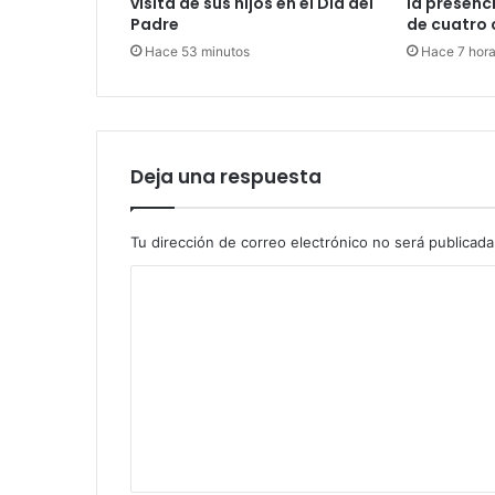
visita de sus hijos en el Día del
la presenc
Padre
de cuatro 
Hace 53 minutos
Hace 7 hor
Deja una respuesta
Tu dirección de correo electrónico no será publicada
C
o
m
e
n
t
a