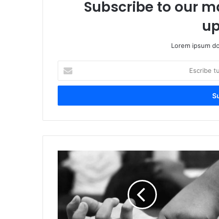
Subscribe to our ma
up
Lorem ipsum dol
Escribe
tu
correo
electrónico