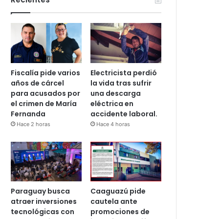
Fiscalía pide varios
Electricista perdió
años de cárcel
la vida tras sufrir
para acusados por
una descarga
el crimen de María
eléctrica en
Fernanda
accidente laboral.
Hace 2 horas
Hace 4 horas
Paraguay busca
Caaguazú pide
atraer inversiones
cautela ante
tecnológicas con
promociones de