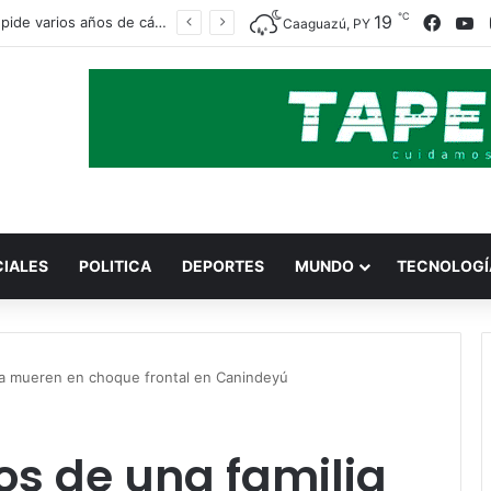
℃
Faceb
Y
19
Fiscalía pide varios años de cárcel para acusados por el crimen de María Fernanda
Caaguazú, PY
CIALES
POLITICA
DEPORTES
MUNDO
TECNOLOGÍ
ia mueren en choque frontal en Canindeyú
s de una familia