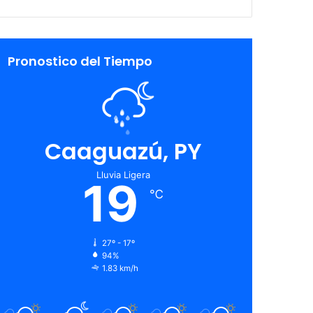
Pronostico del Tiempo
Caaguazú, PY
Lluvia Ligera
19
℃
27º - 17º
94%
1.83 km/h