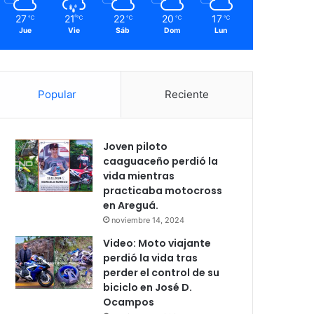
27
21
22
20
17
℃
℃
℃
℃
℃
Jue
Vie
Sáb
Dom
Lun
Popular
Reciente
Joven piloto
caaguaceño perdió la
vida mientras
practicaba motocross
en Areguá.
noviembre 14, 2024
Video: Moto viajante
perdió la vida tras
perder el control de su
biciclo en José D.
Ocampos