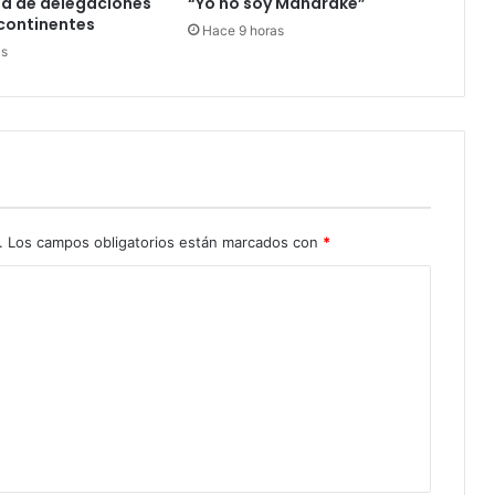
ia de delegaciones
“Yo no soy Mandrake”
continentes
Hace 9 horas
as
.
Los campos obligatorios están marcados con
*