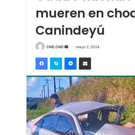
mueren en choq
Canindeyú
Send
CND CND
mayo 2, 2024
an
Facebook
Skype
Messenger
Compartir por correo electrónico
email