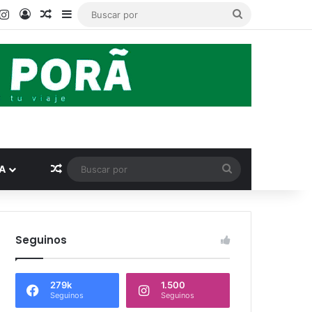
ook
ouTube
Instagram
Acceso
Publicación al azar
Barra lateral
Buscar
por
Publicación al azar
Buscar
A
por
Seguinos
279k
1.500
Seguinos
Seguinos