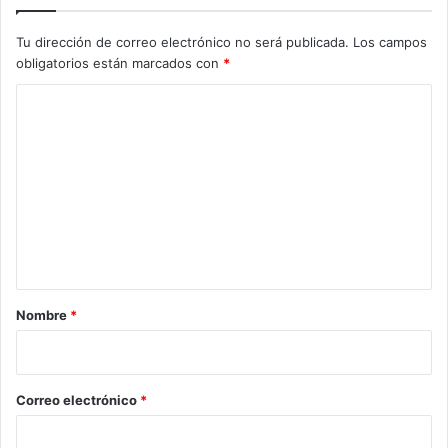
Tu dirección de correo electrónico no será publicada.
Los campos
obligatorios están marcados con
*
C
o
m
e
n
t
a
r
Nombre
*
i
o
*
Correo electrónico
*