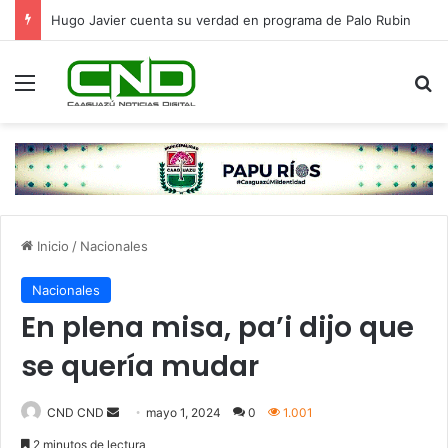
Hugo Javier cuenta su verdad en programa de Palo Rubin
Menú
B
Inicio
/
Nacionales
Nacionales
En plena misa, pa’i dijo que
se quería mudar
Send
CND CND
mayo 1, 2024
0
1.001
an
2 minutos de lectura