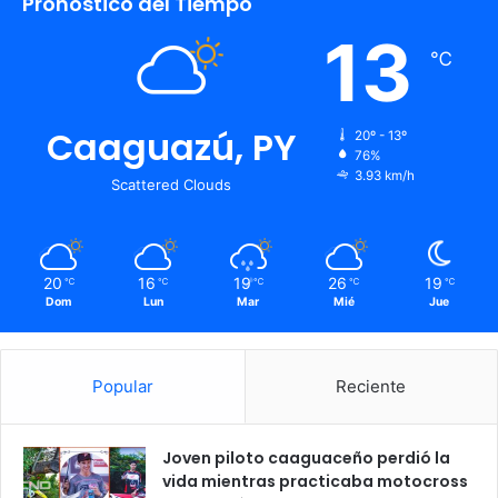
Pronostico del Tiempo
13
℃
Caaguazú, PY
20º - 13º
76%
3.93 km/h
Scattered Clouds
20
16
19
26
19
℃
℃
℃
℃
℃
Dom
Lun
Mar
Mié
Jue
Popular
Reciente
Joven piloto caaguaceño perdió la
vida mientras practicaba motocross