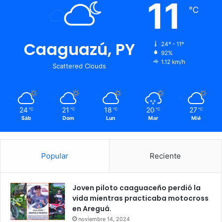
11
℃
Caaguazú, PY
24º - 11º
92%
1.12 km/h
Scattered Clouds
24
21
18
20
27
℃
℃
℃
℃
℃
Sáb
Dom
Lun
Mar
Mié
Popular
Reciente
Joven piloto caaguaceño perdió la
vida mientras practicaba motocross
en Areguá.
noviembre 14, 2024