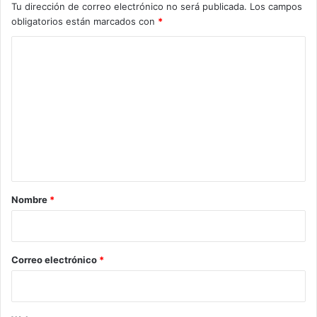
Tu dirección de correo electrónico no será publicada.
Los campos
obligatorios están marcados con
*
C
o
m
e
n
t
a
r
Nombre
*
i
o
*
Correo electrónico
*