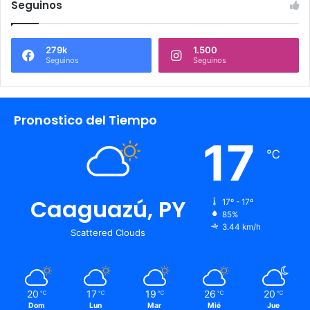
Seguinos
279k
1.500
Seguinos
Seguinos
Pronostico del Tiempo
17
℃
Caaguazú, PY
17º - 17º
85%
3.44 km/h
Scattered Clouds
20
17
19
26
20
℃
℃
℃
℃
℃
Dom
Lun
Mar
Mié
Jue