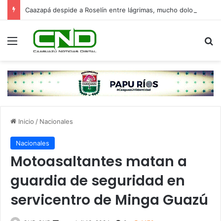
Caazapá despide a Roselín entre lágrimas, mucho dolor y un fuerte pedido de justicia
Menú
B
Inicio
/
Nacionales
Nacionales
Motoasaltantes matan a
guardia de seguridad en
servicentro de Minga Guazú