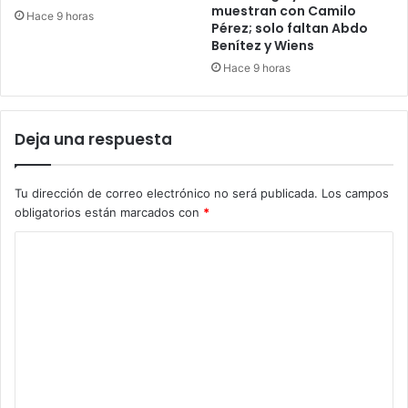
muestran con Camilo
Hace 9 horas
Pérez; solo faltan Abdo
Benítez y Wiens
Hace 9 horas
Deja una respuesta
Tu dirección de correo electrónico no será publicada.
Los campos
obligatorios están marcados con
*
C
o
m
e
n
t