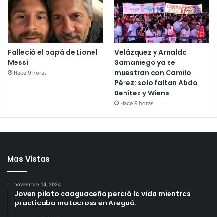
Falleció el papá de Lionel
Velázquez y Arnaldo
Messi
Samaniego ya se
muestran con Camilo
Hace 9 horas
Pérez; solo faltan Abdo
Benítez y Wiens
Hace 9 horas
Mas Vistas
noviembre 14, 2024
Joven piloto caaguaceño perdió la vida mientras
practicaba motocross en Areguá.