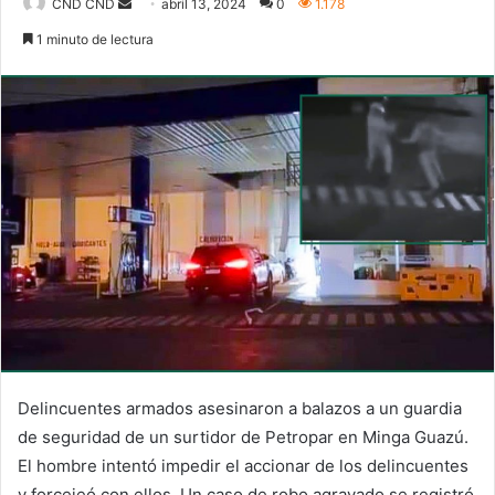
Send
CND CND
abril 13, 2024
0
1.178
an
1 minuto de lectura
email
Delincuentes armados asesinaron a balazos a un guardia
de seguridad de un surtidor de Petropar en Minga Guazú.
El hombre intentó impedir el accionar de los delincuentes
y forcejeó con ellos. Un caso de robo agravado se registró