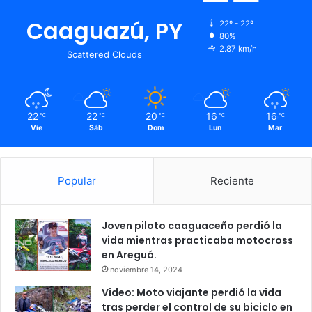
Caaguazú, PY
22º - 22º
80%
2.87 km/h
Scattered Clouds
22
22
20
16
16
℃
℃
℃
℃
℃
Vie
Sáb
Dom
Lun
Mar
Popular
Reciente
Joven piloto caaguaceño perdió la
vida mientras practicaba motocross
en Areguá.
noviembre 14, 2024
Video: Moto viajante perdió la vida
tras perder el control de su biciclo en