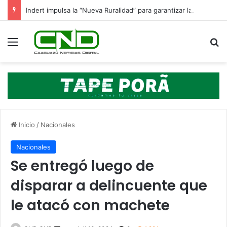
Indert impulsa la “Nueva Ruralidad” para garantizar la titulación de tierras a familias campesinas.
Menú
B
Inicio
/
Nacionales
Nacionales
Se entregó luego de
disparar a delincuente que
le atacó con machete