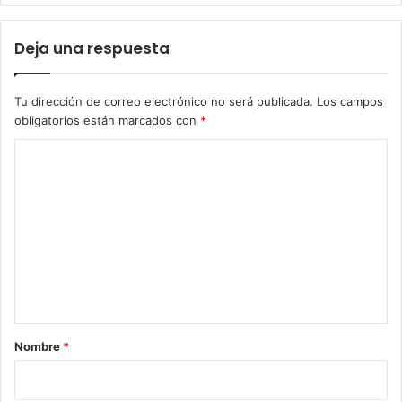
Deja una respuesta
Tu dirección de correo electrónico no será publicada.
Los campos
obligatorios están marcados con
*
C
o
m
e
n
t
a
r
Nombre
*
i
o