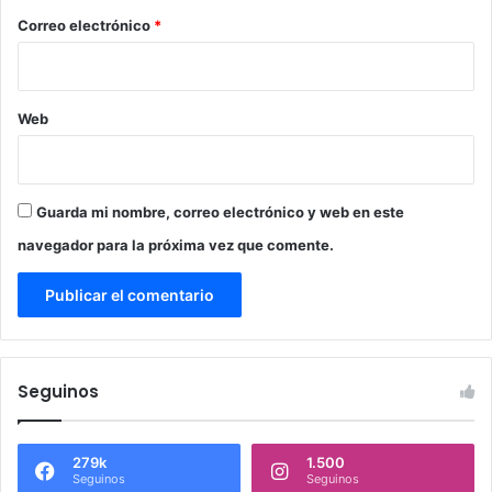
*
Correo electrónico
*
Web
Guarda mi nombre, correo electrónico y web en este
navegador para la próxima vez que comente.
Seguinos
279k
1.500
Seguinos
Seguinos