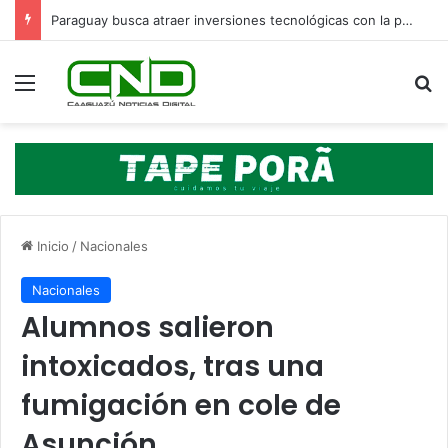
Paraguay busca atraer inversiones tecnológicas con la presencia de delegaciones de cuatro continentes
Menú
B
Inicio
/
Nacionales
Nacionales
Alumnos salieron
intoxicados, tras una
fumigación en cole de
Asunción