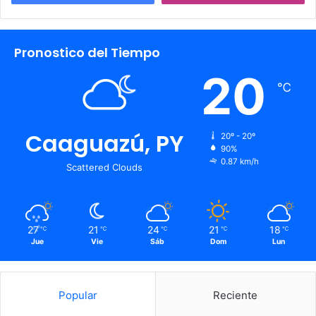
Pronostico del Tiempo
20
℃
Caaguazú, PY
20º - 20º
90%
0.87 km/h
Scattered Clouds
27
21
24
21
18
℃
℃
℃
℃
℃
Jue
Vie
Sáb
Dom
Lun
Popular
Reciente