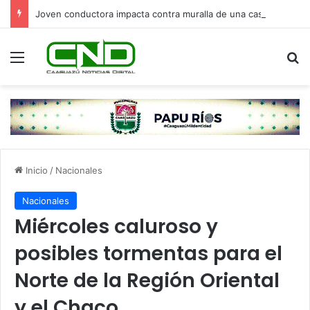
Joven conductora impacta contra muralla de una casa y pierde la vida en Villa Elisa
Menú
B
Inicio
/
Nacionales
Nacionales
Miércoles caluroso y
posibles tormentas para el
Norte de la Región Oriental
y el Chaco