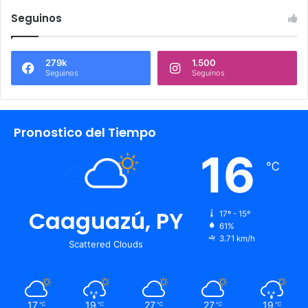
Seguinos
279k
1.500
Seguinos
Seguinos
Pronostico del Tiempo
16
℃
Caaguazú, PY
17º - 15º
61%
3.71 km/h
Scattered Clouds
17
19
27
27
19
℃
℃
℃
℃
℃