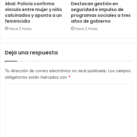
Abaí: Policía confirma
Destacan gestión en
vínculo entre mujer y niño
seguridad e impulso de
calcinados y apunta a un
programas sociales a tres
feminicidio
años de gobierno
Hace 2 horas
Hace 2 horas
Deja una respuesta
Tu dirección de correo electrónico no será publicada.
Los campos
obligatorios están marcados con
*
C
o
m
e
n
t