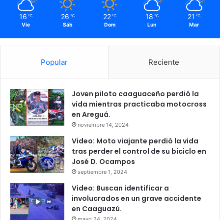
16
26
22
18
21
℃
℃
℃
℃
℃
Vie
Sáb
Dom
Lun
Mar
Popular
Reciente
Joven piloto caaguaceño perdió la
vida mientras practicaba motocross
en Areguá.
noviembre 14, 2024
Video: Moto viajante perdió la vida
tras perder el control de su biciclo en
José D. Ocampos
septiembre 1, 2024
Video: Buscan identificar a
involucrados en un grave accidente
en Caaguazú.
mayo 24, 2024