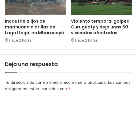
Incautan alijos de
Violento temporal golpea
marihuana a orillas del
Curuguaty y deja unas 50
Lago Itaipú en Mbaracayú
viviendas afectadas
Hace 2 horas
Hace 2 horas
Deja una respuesta
Tu dirección de correo electrónico no será publicada.
Los campos
obligatorios están marcados con
*
C
o
m
e
n