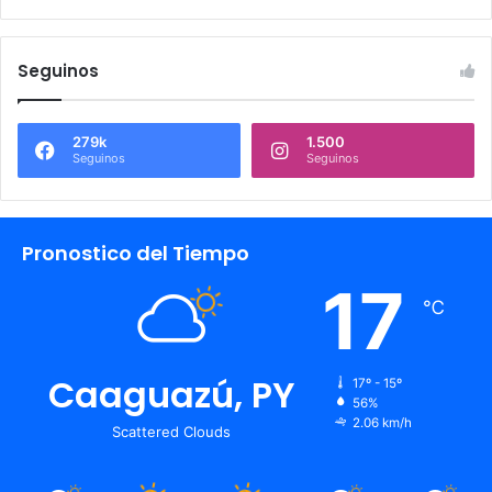
Seguinos
279k
1.500
Seguinos
Seguinos
Pronostico del Tiempo
17
℃
Caaguazú, PY
17º - 15º
56%
2.06 km/h
Scattered Clouds