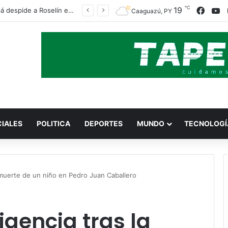
℃
Faceb
Y
19
Caazapá despide a Roselín entre lágrimas, mucho dolor y un fuerte pedido de justicia
Caaguazú, PY
CIALES
POLITICA
DEPORTES
MUNDO
TECNOLOGÍ
 muerte de un niño en Pedro Juan Caballero
gencia tras la