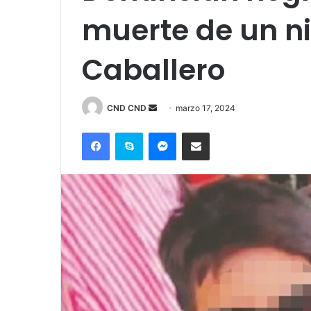
muerte de un n
Caballero
Send
CND CND
marzo 17, 2024
an
Facebook
Skype
Messenger
Compartir por correo electrónico
email