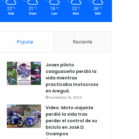
22
21
18
22
26
℃
℃
℃
℃
℃
Sáb
Dom
Lun
Mar
Mié
Popular
Reciente
Joven piloto
caaguaceño perdió la
vida mientras
practicaba motocross
en Areguá.
noviembre 14, 2024
Video: Moto viajante
perdió la vida tras
perder el control de su
biciclo en José D.
Ocampos