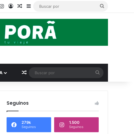
ook
ouTube
Instagram
Acceso
Publicación al azar
Barra lateral
Buscar
por
Publicación al azar
Buscar
A
por
Seguinos
279k
1.500
Seguinos
Seguinos