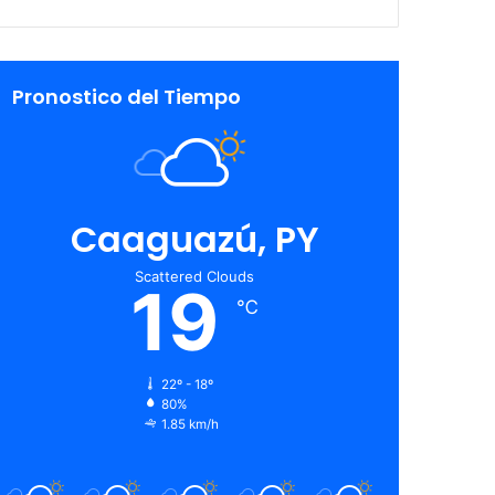
Pronostico del Tiempo
Caaguazú, PY
Scattered Clouds
19
℃
22º - 18º
80%
1.85 km/h