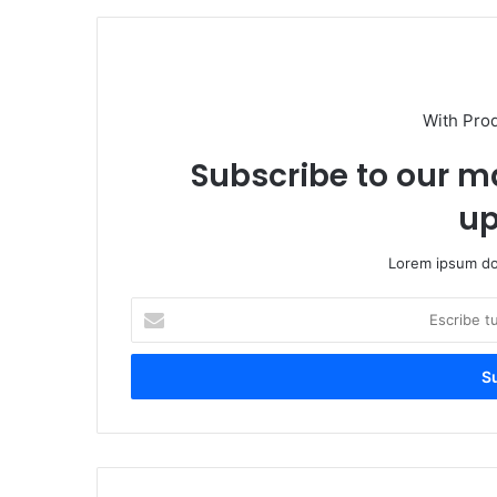
With Pro
Subscribe to our ma
up
Lorem ipsum dol
Escribe
tu
correo
electrónico