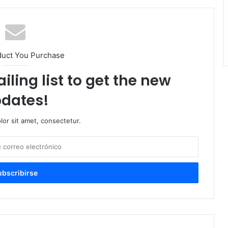
duct You Purchase
iling list to get the new
dates!
or sit amet, consectetur.