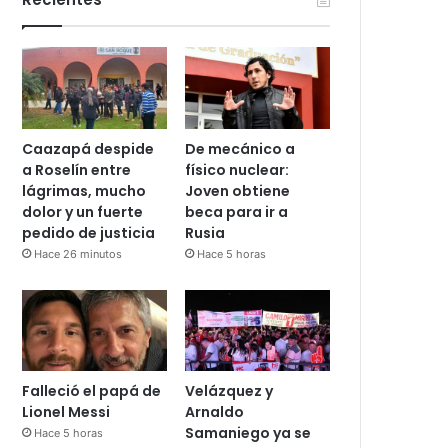
Caazapá despide
De mecánico a
a Roselín entre
físico nuclear:
lágrimas, mucho
Joven obtiene
dolor y un fuerte
beca para ir a
pedido de justicia
Rusia
Hace 26 minutos
Hace 5 horas
Falleció el papá de
Velázquez y
Lionel Messi
Arnaldo
Samaniego ya se
Hace 5 horas