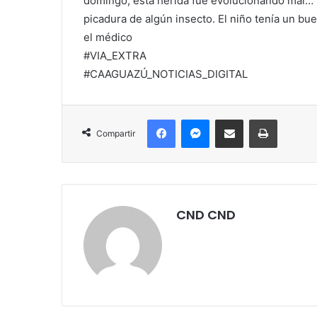
domingo, esta herida fue evolucionando mal… La
picadura de algún insecto. El niño tenía un bue
el médico
#VIA_EXTRA
#CAAGUAZÚ_NOTICIAS_DIGITAL
Facebook
Messenger
Compartir por correo electrónico
Imprimir
Compartir
CND CND