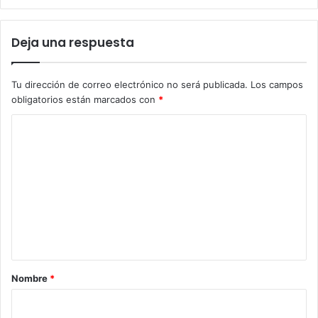
Deja una respuesta
Tu dirección de correo electrónico no será publicada.
Los campos
obligatorios están marcados con
*
C
o
m
e
n
t
a
r
Nombre
*
i
o