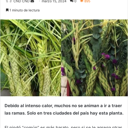
Send
CND CND
marzo 15, 2024
0
895
an
1 minuto de lectura
email
Debido al intenso calor, muchos no se animan a ir a traer
las ramas. Solo en tres ciudades del país hay esta planta.
El pindó “común” es más barato, pero si se le agrega otras