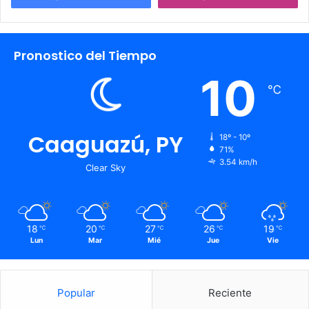
Pronostico del Tiempo
10
℃
Caaguazú, PY
18º - 10º
71%
3.54 km/h
Clear Sky
18
20
27
26
19
℃
℃
℃
℃
℃
Lun
Mar
Mié
Jue
Vie
Popular
Reciente