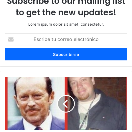
Subscribe to our mailing list
to get the new updates!
Lorem ipsum dolor sit amet, consectetur.
Escribe
tu
correo
electrónico