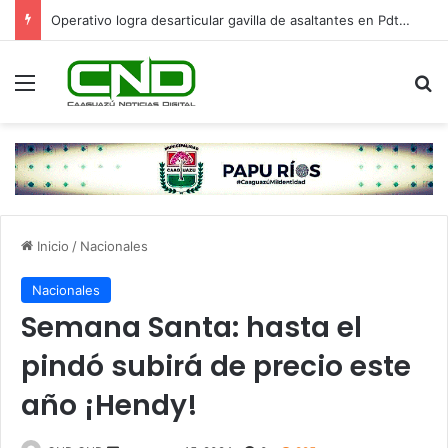
Operativo logra desarticular gavilla de asaltantes en Pdte. Franco: hay cinco detenidos
Menú
B
Inicio
/
Nacionales
Nacionales
Semana Santa: hasta el
pindó subirá de precio este
año ¡Hendy!