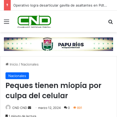
Operativo logra desarticular gavilla de asaltantes en Pdte. Franco: hay cinco detenidos
Menú
B
Inicio
/
Nacionales
Nacionales
Peques tienen miopía por
culpa del celular
Send
CND CND
marzo 12, 2024
0
891
an
1 minuto de lectura