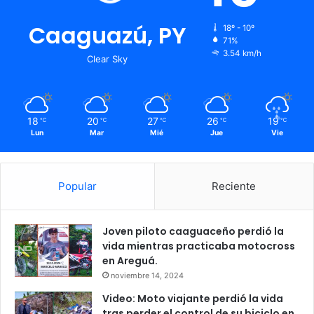
Caaguazú, PY
18º - 10º
71%
3.54 km/h
Clear Sky
18
20
27
26
19
℃
℃
℃
℃
℃
Lun
Mar
Mié
Jue
Vie
Popular
Reciente
Joven piloto caaguaceño perdió la
vida mientras practicaba motocross
en Areguá.
noviembre 14, 2024
Video: Moto viajante perdió la vida
tras perder el control de su biciclo en