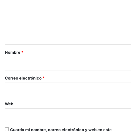
m
e
n
t
a
r
Nombre
*
i
o
*
Correo electrónico
*
Web
Guarda mi nombre, correo electrónico y web en este