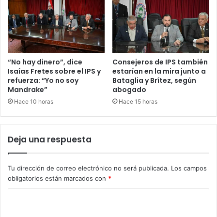
“No hay dinero”, dice
Consejeros de IPS también
Isaías Fretes sobre el IPS y
estarían en la mira junto a
refuerza: “Yo no soy
Bataglia y Brítez, según
Mandrake”
abogado
Hace 10 horas
Hace 15 horas
Deja una respuesta
Tu dirección de correo electrónico no será publicada.
Los campos
obligatorios están marcados con
*
C
o