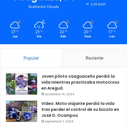
2.05 km/h
Scattered Clouds
27
21
22
20
17
℃
℃
℃
℃
℃
Jue
Vie
Sáb
Dom
Lun
Popular
Reciente
Joven piloto caaguaceño perdió la
vida mientras practicaba motocross
en Areguá.
noviembre 14, 2024
Video: Moto viajante perdió la vida
tras perder el control de su biciclo en
José D. Ocampos
septiembre 1, 2024