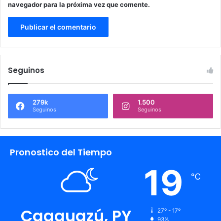
navegador para la próxima vez que comente.
Seguinos
279k
1.500
Seguinos
Seguinos
Pronostico del Tiempo
19
℃
Caaguazú, PY
27º - 17º
93%