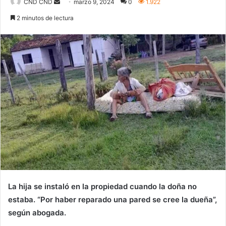
Send
CND CND
marzo 9, 2024
0
1.922
an
2 minutos de lectura
email
La hija se instaló en la propiedad cuando la doña no
estaba. “Por haber reparado una pared se cree la dueña”,
según abogada.